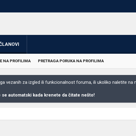
ČLANOVI
E NA PROFILIMA
PRETRAGA PORUKA NA PROFILIMA
 vezanih za izgled ili funkcionalnost foruma, ili ukoliko naletite na
se automatski kada krenete da čitate nešto!