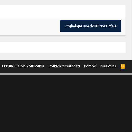
Pogledajte sve dostupne trofeje
Pravila i uslovi korišćenja
Politika privatnosti
Pomoć
Naslovna
R
S
S