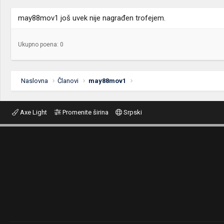
may88mov1 još uvek nije nagrađen trofejem.
Ukupno poena: 0
Naslovna
Članovi
may88mov1
Axe Light
Promenite širina
Srpski