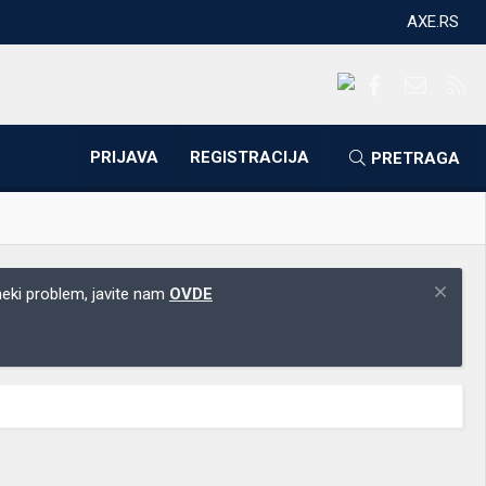
AXE.RS
Facebook
Kontakti
RS
PRIJAVA
REGISTRACIJA
PRETRAGA
 neki problem, javite nam
OVDE