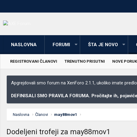
NASLOVNA
FORUMI
ŠTA JE NOVO
REGISTROVANI ČLANOVI
TRENUTNO PRISUTNI
NOVE PORUK
Apgrejdovali smo forum na XenForo 2.1.1, ukoliko imate predloga
DEFINISALI SMO PRAVILA FORUMA. Pročitajte ih, pojaviće 
Naslovna
Članovi
may88mov1
Dodeljeni trofeji za may88mov1