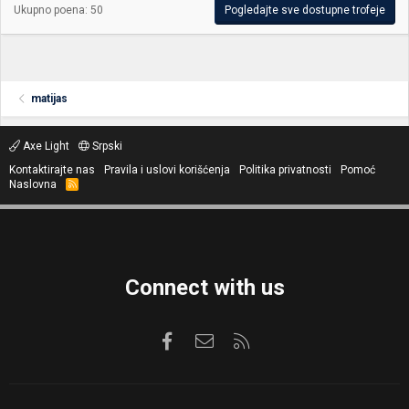
Ukupno poena: 50
Pogledajte sve dostupne trofeje
matijas
Axe Light
Srpski
Kontaktirajte nas
Pravila i uslovi korišćenja
Politika privatnosti
Pomoć
Naslovna
R
S
S
Connect with us
Facebook
Kontaktirajte nas
RSS