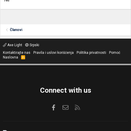
Ne
Članovi
Axe Light
Srpski
Kontaktirajte nas
Pravila i uslovi korišćenja
Politika privatnosti
Pomoć
Naslovna
R
S
S
Connect with us
Facebook
Kontaktirajte nas
RSS