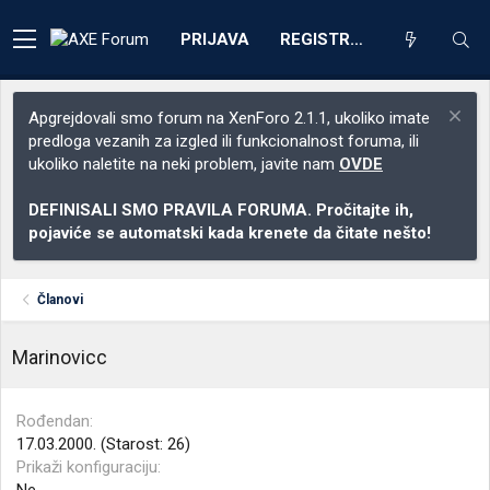
PRIJAVA
REGISTRACIJA
Apgrejdovali smo forum na XenForo 2.1.1, ukoliko imate
predloga vezanih za izgled ili funkcionalnost foruma, ili
ukoliko naletite na neki problem, javite nam
OVDE
DEFINISALI SMO PRAVILA FORUMA. Pročitajte ih,
pojaviće se automatski kada krenete da čitate nešto!
Članovi
Marinovicc
Rođendan
17.03.2000. (Starost: 26)
Prikaži konfiguraciju