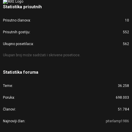
Statistika prisutnih
Prisutno članova
10
Prisutnih gostiju
552
Ukupno posetilaca
562
Ukupan broj može sadržati i skrivene posetioce.
Statistika foruma
Teme
36.258
Poruka
698.003
Članovi
51.784
Najnoviji član
piterlamp1986