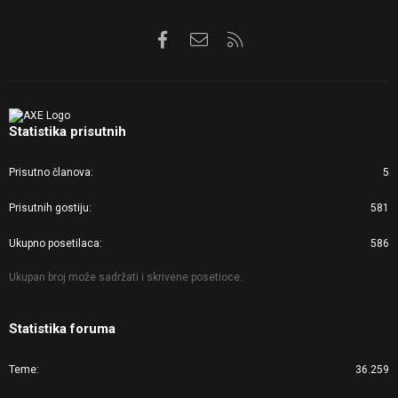
Facebook
Kontaktirajte nas
RSS
Statistika prisutnih
Prisutno članova
5
Prisutnih gostiju
581
Ukupno posetilaca
586
Ukupan broj može sadržati i skrivene posetioce.
Statistika foruma
Teme
36.259