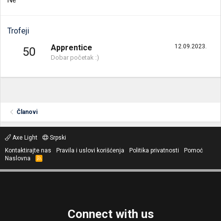
Ne
Trofeji
Apprentice
12.09.2023.
50
Dobar početak :)
Članovi
Axe Light
Srpski
Kontaktirajte nas
Pravila i uslovi korišćenja
Politika privatnosti
Pomoć
Naslovna
R
S
S
Connect with us