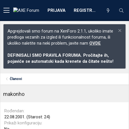
PRIJAVA
REGISTRACIJA
Apgrejdovali smo forum na XenForo 2.1.1, ukoliko imate
predloga vezanih za izgled ili funkcionalnost foruma, ili
ukoliko naletite na neki problem, javite nam
OVDE
DEFINISALI SMO PRAVILA FORUMA. Pročitajte ih,
pojaviće se automatski kada krenete da čitate nešto!
Članovi
makonho
Rođendan
22.08.2001. (Starost: 24)
Prikaži konfiguraciju