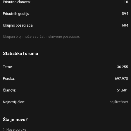
Prisutno članova
10
Prisutnih gostiju
594
Ukupno posetilaca
604
Ukupan broj može sadržati i skrivene posetioce.
Statistika foruma
Teme
36.255
Poruka
697.978
Članovi
51.601
Najnoviji član
bajilive8net
Šta je novo?
Nove poruke