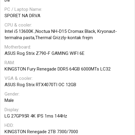
Da
PC / Laptop Name
SPORET NA DRVA
CPU & cooler
Intel i5 13600K ,Noctua NH-D15 Cromax Black, Kryonaut-
termalna pasta,Thermal Grizzly-kontak frejm
Motherboard
ASUS Rog Strix Z790-F GAMING WIFI 6E
RAM
KINGSTON Fury Renegade DDR5 64GB 6000MTs LC32
VGA & cooler
ASUS Rog Strix RTX4070TI OC 12GB
Gender
Male
Display
LG 27GP95R 4K IPS 1ms 144Hz
HDD
KINGSTON Renegade 2TB 7300/7000