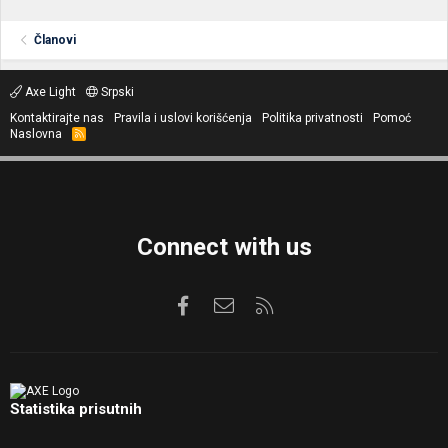
Članovi
Axe Light
Srpski
Kontaktirajte nas
Pravila i uslovi korišćenja
Politika privatnosti
Pomoć
Naslovna
R
S
S
Connect with us
Facebook
Kontaktirajte nas
RSS
Statistika prisutnih