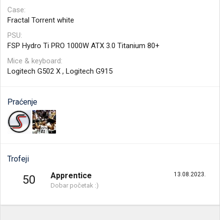
Case
Fractal Torrent white
PSU
FSP Hydro Ti PRO 1000W ATX 3.0 Titanium 80+
Mice & keyboard
Logitech G502 X , Logitech G915
Praćenje
Trofeji
Apprentice
13.08.2023.
50
Dobar početak :)