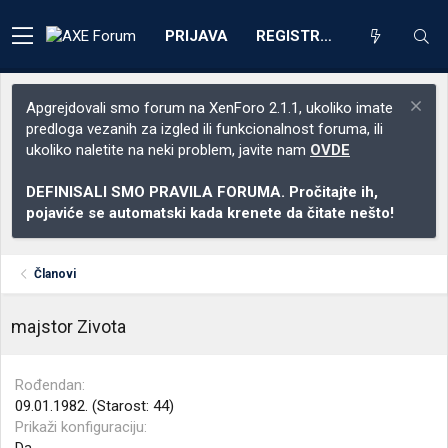
PRIJAVA
REGISTRACIJA
Apgrejdovali smo forum na XenForo 2.1.1, ukoliko imate
predloga vezanih za izgled ili funkcionalnost foruma, ili
ukoliko naletite na neki problem, javite nam
OVDE
DEFINISALI SMO PRAVILA FORUMA. Pročitajte ih,
pojaviće se automatski kada krenete da čitate nešto!
Članovi
majstor Zivota
Rođendan
09.01.1982. (Starost: 44)
Prikaži konfiguraciju