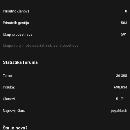
Prisutno članova
8
Prisutnih gostiju
583
Ukupno posetilaca
591
Ukupan broj može sadržati i skrivene posetioce.
Statistika foruma
Teme
36.308
Poruka
698.034
Članovi
51.711
Najnoviji član
jugaldash
Šta je novo?