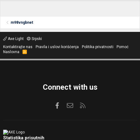
m98vngbnet
Axe Light
Srpski
Kontaktirajte nas
Pravila i uslovi korišćenja
Politika privatnosti
Pomoć
Naslovna
R
S
S
Connect with us
Facebook
Kontaktirajte nas
RSS
Statistika prisutnih