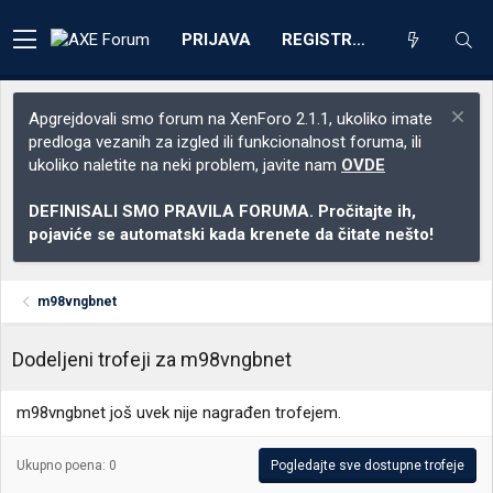
PRIJAVA
REGISTRACIJA
Apgrejdovali smo forum na XenForo 2.1.1, ukoliko imate
predloga vezanih za izgled ili funkcionalnost foruma, ili
ukoliko naletite na neki problem, javite nam
OVDE
DEFINISALI SMO PRAVILA FORUMA. Pročitajte ih,
pojaviće se automatski kada krenete da čitate nešto!
m98vngbnet
Dodeljeni trofeji za m98vngbnet
m98vngbnet još uvek nije nagrađen trofejem.
Ukupno poena: 0
Pogledajte sve dostupne trofeje