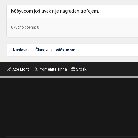
lv88yucom još uvek nije nagrađen trofejem.
Ukupno poena: 0
Naslovna
Članovi
lv88yucom
Axe Light
Promenite širina
Srpski