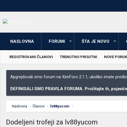
NASLOVNA
FORUMI
ŠTA JE NOVO
REGISTROVANI ČLANOVI
TRENUTNO PRISUTNI
NOVE PORUK
Apgrejdovali smo forum na XenForo 2.1.1, ukoliko imate predloga
DEFINISALI SMO PRAVILA FORUMA. Pročitajte ih, pojaviće 
Naslovna
Članovi
lv88yucom
Dodeljeni trofeji za lv88yucom