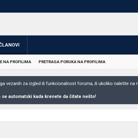
ČLANOVI
E NA PROFILIMA
PRETRAGA PORUKA NA PROFILIMA
 vezanih za izgled ili funkcionalnost foruma, ili ukoliko naletite na
se automatski kada krenete da čitate nešto!