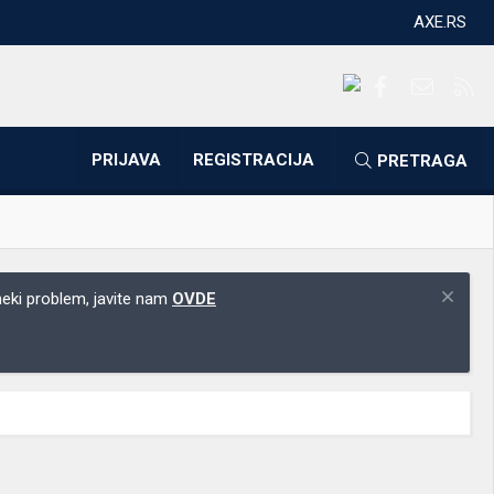
AXE.RS
Facebook
Kontakti
RS
PRIJAVA
REGISTRACIJA
PRETRAGA
 neki problem, javite nam
OVDE