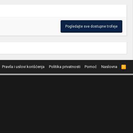
Pogledajte sve dostupne trofeje
Pravila i uslovi korišćenja
Politika privatnosti
Pomoć
Naslovna
R
S
S