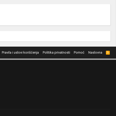
Pravila i uslovi korišćenja
Politika privatnosti
Pomoć
Naslovna
R
S
S