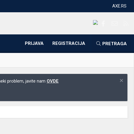
AXE.RS
Facebook
Kontakti
RS
PRIJAVA
REGISTRACIJA
PRETRAGA
 neki problem, javite nam
OVDE