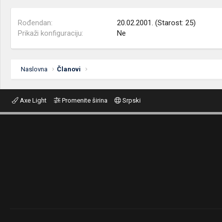
Rođendan
20.02.2001. (Starost: 25)
Prikaži konfiguraciju
Ne
Naslovna
Članovi
Axe Light
Promenite širina
Srpski