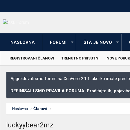
NASLOVNA
FORUMI
ŠTA JE NOVO
REGISTROVANI ČLANOVI
TRENUTNO PRISUTNI
NOVE PORUK
Apgrejdovali smo forum na XenForo 2.1.1, ukoliko imate predloga
DEFINISALI SMO PRAVILA FORUMA. Pročitajte ih, pojaviće 
Naslovna
Članovi
luckyybear2mz