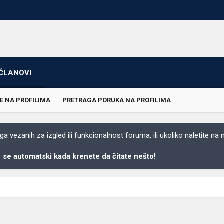
ČLANOVI
E NA PROFILIMA
PRETRAGA PORUKA NA PROFILIMA
 vezanih za izgled ili funkcionalnost foruma, ili ukoliko naletite na
se automatski kada krenete da čitate nešto!