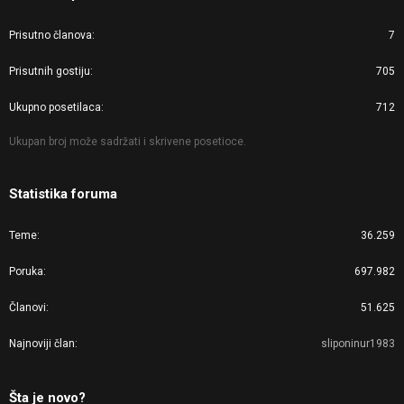
Prisutno članova
7
Prisutnih gostiju
705
Ukupno posetilaca
712
Ukupan broj može sadržati i skrivene posetioce.
Statistika foruma
Teme
36.259
Poruka
697.982
Članovi
51.625
Najnoviji član
sliponinur1983
Šta je novo?