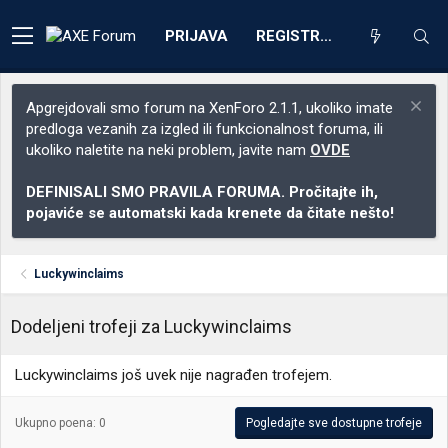
PRIJAVA
REGISTRACIJA
Apgrejdovali smo forum na XenForo 2.1.1, ukoliko imate
predloga vezanih za izgled ili funkcionalnost foruma, ili
ukoliko naletite na neki problem, javite nam
OVDE
DEFINISALI SMO PRAVILA FORUMA. Pročitajte ih,
pojaviće se automatski kada krenete da čitate nešto!
Luckywinclaims
Dodeljeni trofeji za Luckywinclaims
Luckywinclaims još uvek nije nagrađen trofejem.
Ukupno poena: 0
Pogledajte sve dostupne trofeje