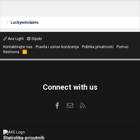
Luckywinclaims
Axe Light
Srpski
Kontaktirajte nas
Pravila i uslovi korišćenja
Politika privatnosti
Pomoć
Naslovna
R
S
S
Connect with us
Facebook
Kontaktirajte nas
RSS
Statistika prisutnih