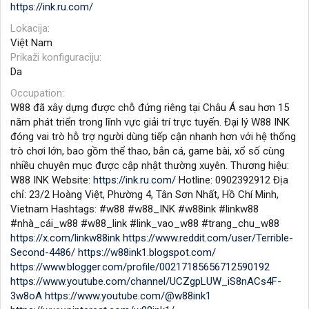
https://ink.ru.com/
Lokacija
Việt Nam
Prikaži konfiguraciju
Da
Occupation
W88 đã xây dựng được chỗ đứng riêng tại Châu Á sau hơn 15
năm phát triển trong lĩnh vực giải trí trực tuyến. Đại lý W88 INK
đóng vai trò hỗ trợ người dùng tiếp cận nhanh hơn với hệ thống
trò chơi lớn, bao gồm thể thao, bắn cá, game bài, xổ số cùng
nhiều chuyên mục được cập nhật thường xuyên. Thương hiệu:
W88 INK Website:
https://ink.ru.com/
Hotline: 0902392912 Địa
chỉ: 23/2 Hoàng Việt, Phường 4, Tân Sơn Nhất, Hồ Chí Minh,
Vietnam Hashtags: #w88 #w88_INK #w88ink #linkw88
#nhà_cái_w88 #w88_link #link_vao_w88 #trang_chu_w88
https://x.com/linkw88ink
https://www.reddit.com/user/Terrible-
Second-4486/
https://w88ink1.blogspot.com/
https://www.blogger.com/profile/00217185656712590192
https://www.youtube.com/channel/UCZgpLUW_iS8nACs4F-
3w8oA
https://www.youtube.com/@w88ink1