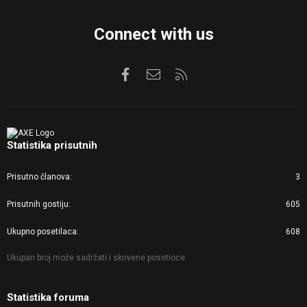
Connect with us
Facebook
Kontaktirajte nas
RSS
Statistika prisutnih
Prisutno članova
3
Prisutnih gostiju
605
Ukupno posetilaca
608
Ukupan broj može sadržati i skrivene posetioce.
Statistika foruma