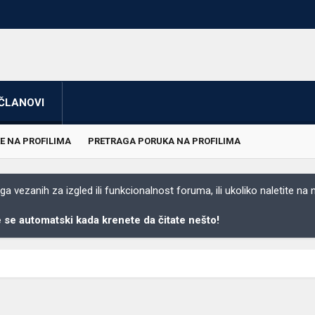
ČLANOVI
E NA PROFILIMA
PRETRAGA PORUKA NA PROFILIMA
 vezanih za izgled ili funkcionalnost foruma, ili ukoliko naletite na
se automatski kada krenete da čitate nešto!