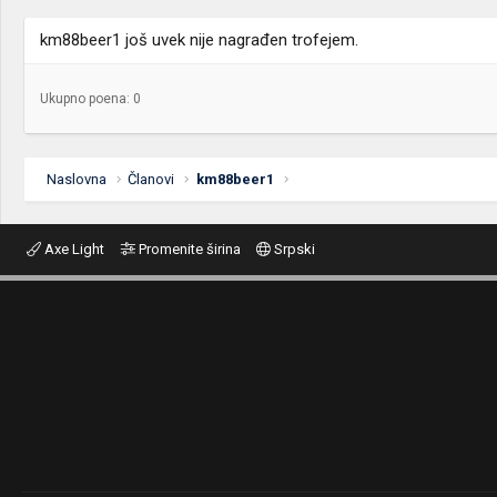
km88beer1 još uvek nije nagrađen trofejem.
Ukupno poena: 0
Naslovna
Članovi
km88beer1
Axe Light
Promenite širina
Srpski