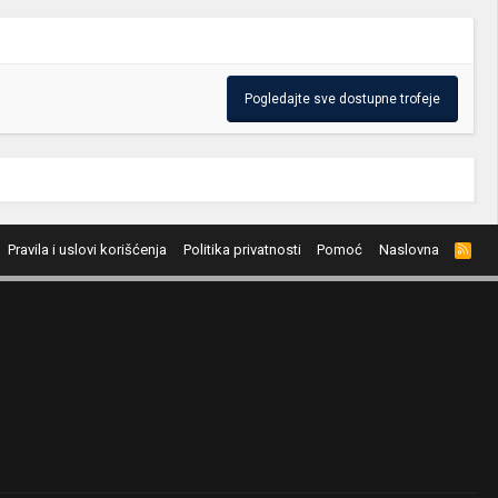
Pogledajte sve dostupne trofeje
Pravila i uslovi korišćenja
Politika privatnosti
Pomoć
Naslovna
R
S
S