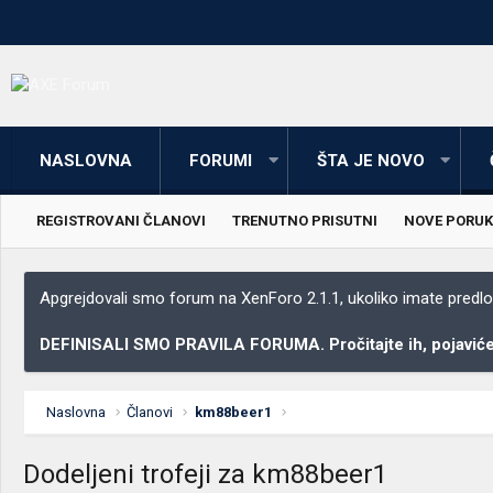
NASLOVNA
FORUMI
ŠTA JE NOVO
REGISTROVANI ČLANOVI
TRENUTNO PRISUTNI
NOVE PORUK
Apgrejdovali smo forum na XenForo 2.1.1, ukoliko imate predloga
DEFINISALI SMO PRAVILA FORUMA. Pročitajte ih, pojaviće 
Naslovna
Članovi
km88beer1
Dodeljeni trofeji za km88beer1