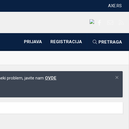
AXE.RS
Facebook
Kontakti
RS
PRIJAVA
REGISTRACIJA
PRETRAGA
 neki problem, javite nam
OVDE