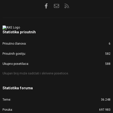
Facebook
Kontaktirajte nas
RSS
Statistika prisutnih
Prisutno članova
6
Prisutnih gostiju
582
Ukupno posetilaca
588
Ukupan broj može sadržati i skrivene posetioce.
Statistika foruma
Teme
36.248
Poruka
697.983