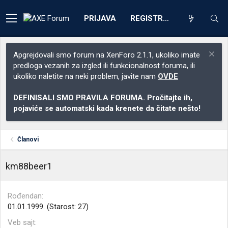
PRIJAVA
REGISTRACIJA
Apgrejdovali smo forum na XenForo 2.1.1, ukoliko imate
predloga vezanih za izgled ili funkcionalnost foruma, ili
ukoliko naletite na neki problem, javite nam
OVDE
DEFINISALI SMO PRAVILA FORUMA. Pročitajte ih,
pojaviće se automatski kada krenete da čitate nešto!
Članovi
km88beer1
Rođendan
01.01.1999. (Starost: 27)
Veb sajt