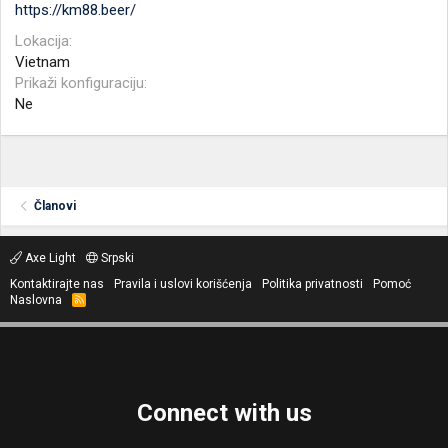
https://km88.beer/
Lokacija
Vietnam
Prikaži konfiguraciju
Ne
Članovi
Axe Light
Srpski
Kontaktirajte nas
Pravila i uslovi korišćenja
Politika privatnosti
Pomoć
Naslovna
R
S
S
Connect with us