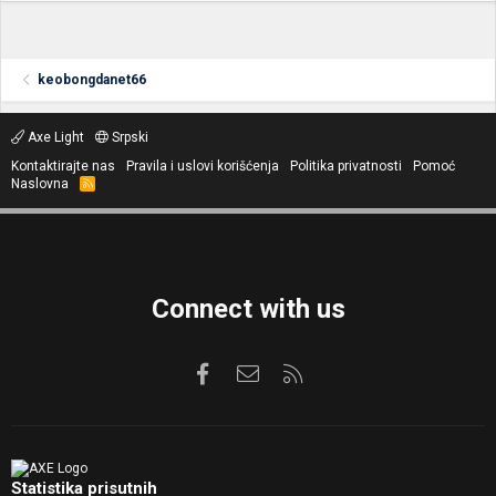
keobongdanet66
Axe Light
Srpski
Kontaktirajte nas
Pravila i uslovi korišćenja
Politika privatnosti
Pomoć
Naslovna
R
S
S
Connect with us
Facebook
Kontaktirajte nas
RSS
Statistika prisutnih