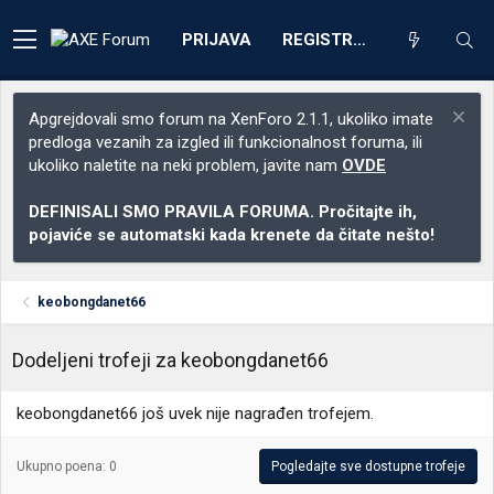
PRIJAVA
REGISTRACIJA
Apgrejdovali smo forum na XenForo 2.1.1, ukoliko imate
predloga vezanih za izgled ili funkcionalnost foruma, ili
ukoliko naletite na neki problem, javite nam
OVDE
DEFINISALI SMO PRAVILA FORUMA. Pročitajte ih,
pojaviće se automatski kada krenete da čitate nešto!
keobongdanet66
Dodeljeni trofeji za keobongdanet66
keobongdanet66 još uvek nije nagrađen trofejem.
Ukupno poena: 0
Pogledajte sve dostupne trofeje