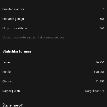
Prisutno članova
3
Prisutnih gostiju
558
Ukupno posetilaca
561
Ukupan broj može sadržati i skrivene posetioce.
Statistika foruma
Teme
36.251
Poruka
698.068
Članovi
51.890
Najnoviji član
Nargriksan876
Šta je novo?