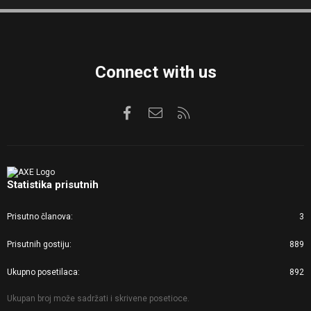
S
S
Connect with us
Facebook
Kontaktirajte nas
RSS
Statistika prisutnih
Prisutno članova
3
Prisutnih gostiju
889
Ukupno posetilaca
892
Ukupan broj može sadržati i skrivene posetioce.