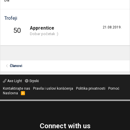
Da
Trofeji
Apprentice
21.08.2019.
50
Dobar početak :)
Članovi
Axe Light
Srpski
Kontaktirajte nas
Pravila i uslovi korišćenja
Politika privatnosti
Pomoć
Naslovna
R
S
S
Connect with us