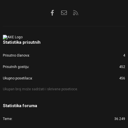
Facebook
Kontaktirajte nas
RSS
Statistika prisutnih
Prisutno članova
4
Prisutnih gostiju
452
Ukupno posetilaca
456
Ukupan broj može sadržati i skrivene posetioce.
Statistika foruma
Teme
36.249