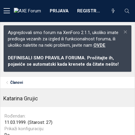
PRIJAVA
REGISTRACIJA
Apgrejdovali smo forum na XenForo 2.1.1, ukoliko imate
predloga vezanih za izgled ili funkcionalnost foruma, ili
ukoliko naletite na neki problem, javite nam
OVDE
DEFINISALI SMO PRAVILA FORUMA. Pročitajte ih,
pojaviće se automatski kada krenete da čitate nešto!
Članovi
Katarina Grujic
Rođendan
11.03.1999. (Starost: 27)
Prikaži konfiguraciju