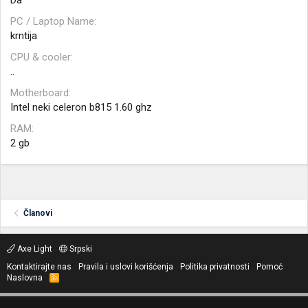
Da
PC / Laptop Name
krntija
CPU & cooler
..
Motherboard
Intel neki celeron b815 1.60 ghz
RAM
2 gb
Članovi
Axe Light
Srpski
Kontaktirajte nas
Pravila i uslovi korišćenja
Politika privatnosti
Pomoć
Naslovna
R
S
S