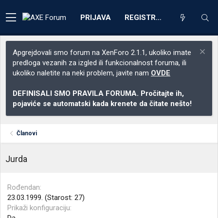
PRIJAVA
REGISTRACIJA
Apgrejdovali smo forum na XenForo 2.1.1, ukoliko imate
predloga vezanih za izgled ili funkcionalnost foruma, ili
ukoliko naletite na neki problem, javite nam
OVDE
DEFINISALI SMO PRAVILA FORUMA. Pročitajte ih,
pojaviće se automatski kada krenete da čitate nešto!
Članovi
Jurda
Rođendan
23.03.1999. (Starost: 27)
Prikaži konfiguraciju