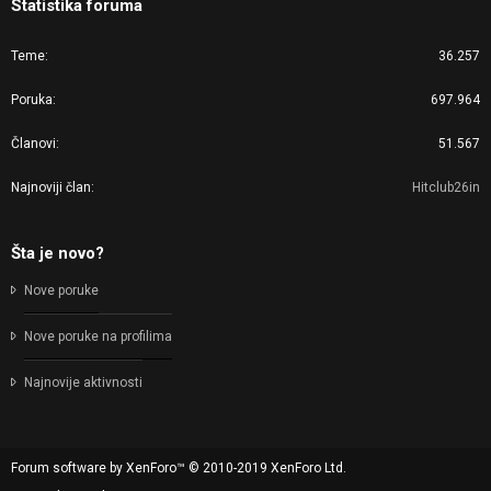
Statistika foruma
Teme
36.257
Poruka
697.964
Članovi
51.567
Najnoviji član
Hitclub26in
Šta je novo?
Nove poruke
Nove poruke na profilima
Najnovije aktivnosti
Forum software by XenForo™
© 2010-2019 XenForo Ltd.