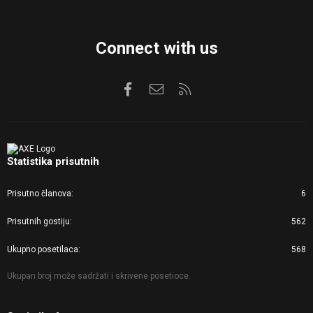
Connect with us
Facebook
Kontaktirajte nas
RSS
Statistika prisutnih
Prisutno članova
6
Prisutnih gostiju
562
Ukupno posetilaca
568
Ukupan broj može sadržati i skrivene posetioce.