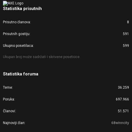
Statistika prisutnih
Prisutno članova
8
Prisutnih gostiju
591
Ukupno posetilaca
599
Ukupan broj može sadržati i skrivene posetioce.
Statistika foruma
Teme
36.259
Poruka
697.966
Članovi
51.571
Najnoviji član
68winncity