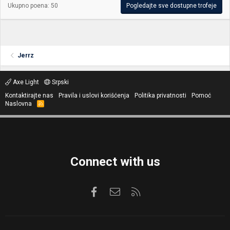
Ukupno poena: 50
Pogledajte sve dostupne trofeje
Jerrz
Axe Light
Srpski
Kontaktirajte nas
Pravila i uslovi korišćenja
Politika privatnosti
Pomoć
Naslovna
R
S
S
Connect with us
Facebook
Kontaktirajte nas
RSS