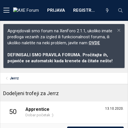
PRIJAVA
REGISTRACIJA
Apgrejdovali smo forum na XenForo 2.1.1, ukoliko imate
predloga vezanih za izgled ili funkcionalnost foruma, ili
ukoliko naletite na neki problem, javite nam
OVDE
DEFINISALI SMO PRAVILA FORUMA. Pročitajte ih,
pojaviće se automatski kada krenete da čitate nešto!
Jerrz
Dodeljeni trofeji za Jerrz
Apprentice
13.10.2020.
50
Dobar početak :)