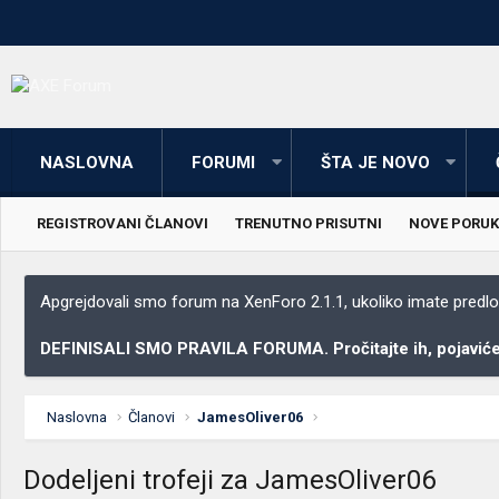
NASLOVNA
FORUMI
ŠTA JE NOVO
REGISTROVANI ČLANOVI
TRENUTNO PRISUTNI
NOVE PORUK
Apgrejdovali smo forum na XenForo 2.1.1, ukoliko imate predloga
DEFINISALI SMO PRAVILA FORUMA. Pročitajte ih, pojaviće 
Naslovna
Članovi
JamesOliver06
Dodeljeni trofeji za JamesOliver06