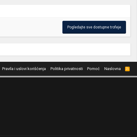
Pogledajte sve dostupne trofeje
Pravila i uslovi korišćenja
Politika privatnosti
Pomoć
Naslovna
R
S
S