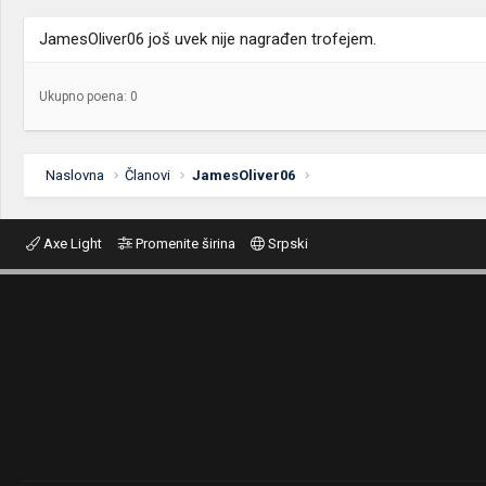
JamesOliver06 još uvek nije nagrađen trofejem.
Ukupno poena: 0
Naslovna
Članovi
JamesOliver06
Axe Light
Promenite širina
Srpski