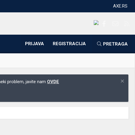
AXE.RS
Facebook
Kontakti
RS
PRIJAVA
REGISTRACIJA
PRETRAGA
 neki problem, javite nam
OVDE