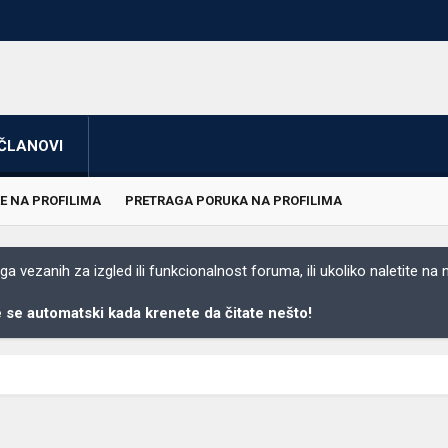
ČLANOVI
E NA PROFILIMA
PRETRAGA PORUKA NA PROFILIMA
 vezanih za izgled ili funkcionalnost foruma, ili ukoliko naletite na
se automatski kada krenete da čitate nešto!