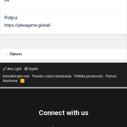
Da
Potpis
https://jalwagame.global/
Članovi
Axe Light
Srpski
Kontaktirajte nas
Pravila i uslovi korišćenja
Politika privatnosti
Pomoć
Naslovna
R
S
S
Connect with us