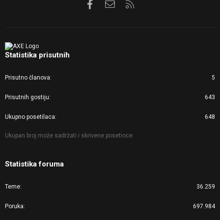
Facebook
Kontaktirajte nas
RSS
Statistika prisutnih
Prisutno članova
5
Prisutnih gostiju
643
Ukupno posetilaca
648
Ukupan broj može sadržati i skrivene posetioce.
Statistika foruma
Teme
36.259
Poruka
697.984