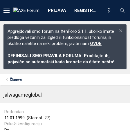
PRIJAVA
REGISTRACIJA
Apgrejdovali smo forum na XenForo 2.1.1, ukoliko imate
predloga vezanih za izgled ili funkcionalnost foruma, ili
ukoliko naletite na neki problem, javite nam
OVDE
DEFINISALI SMO PRAVILA FORUMA. Pročitajte ih,
pojaviće se automatski kada krenete da čitate nešto!
Članovi
jalwagameglobal
Rođendan
11.01.1999. (Starost: 27)
Prikaži konfiguraciju