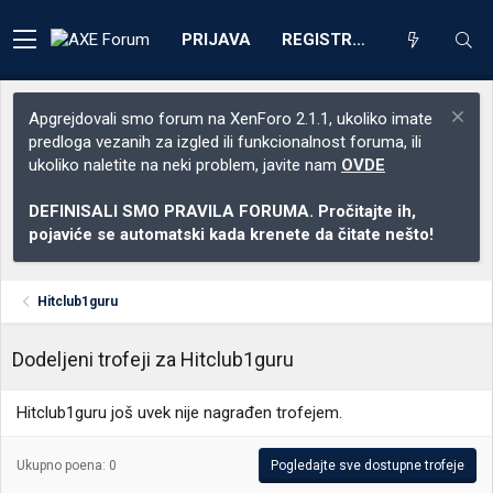
PRIJAVA
REGISTRACIJA
Apgrejdovali smo forum na XenForo 2.1.1, ukoliko imate
predloga vezanih za izgled ili funkcionalnost foruma, ili
ukoliko naletite na neki problem, javite nam
OVDE
DEFINISALI SMO PRAVILA FORUMA. Pročitajte ih,
pojaviće se automatski kada krenete da čitate nešto!
Hitclub1guru
Dodeljeni trofeji za Hitclub1guru
Hitclub1guru još uvek nije nagrađen trofejem.
Ukupno poena: 0
Pogledajte sve dostupne trofeje