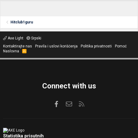
Hitclub1guru
Axe Light
Srpski
Kontaktirajte nas
Pravila i uslovi korišćenja
Politika privatnosti
Pomoć
Naslovna
R
S
S
Connect with us
Facebook
Kontaktirajte nas
RSS
Statistika prisutnih