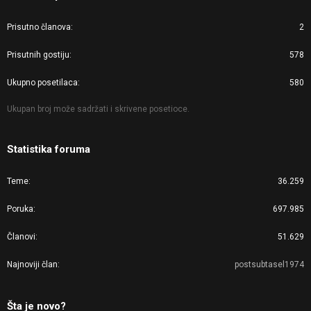
Prisutno članova
2
Prisutnih gostiju
578
Ukupno posetilaca
580
Ukupan broj može sadržati i skrivene posetioce.
Statistika foruma
Teme
36.259
Poruka
697.985
Članovi
51.629
Najnoviji član
postsubtasel1974
Šta je novo?