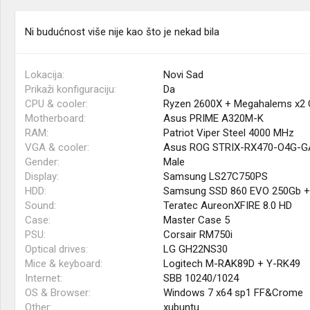
Ni budućnost više nije kao što je nekad bila
Lokacija
Novi Sad
Prikaži konfiguraciju
Da
CPU & cooler
Ryzen 2600X + Megahalems x2 C
Motherboard
Asus PRIME A320M-K
RAM
Patriot Viper Steel 4000 MHz
VGA & cooler
Asus ROG STRIX-RX470-O4G-
Gender
Male
Display
Samsung LS27C750PS
HDD
Samsung SSD 860 EVO 250Gb + 
Sound
Teratec AureonXFIRE 8.0 HD
Case
Master Case 5
PSU
Corsair RM750i
Optical drives
LG GH22NS30
Mice & keyboard
Logitech M-RAK89D + Y-RK49
Internet
SBB 10240/1024
OS & Browser
Windows 7 x64 sp1 FF&Crome
Other
xubuntu