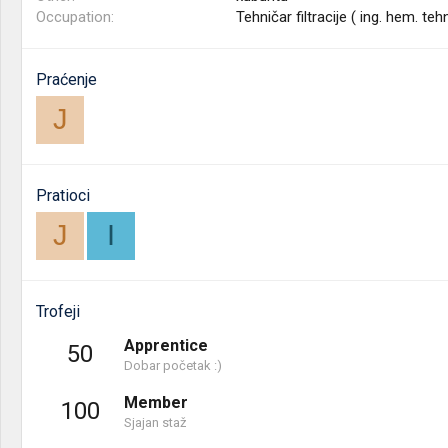
Occupation
Tehničar filtracije ( ing. hem. teh
Praćenje
J
Pratioci
J
I
Trofeji
Apprentice
50
Dobar početak :)
Member
100
Sjajan staž