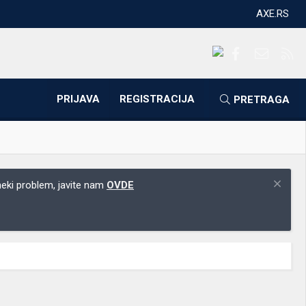
AXE.RS
Facebook
Kontakti
RS
PRIJAVA
REGISTRACIJA
PRETRAGA
 neki problem, javite nam
OVDE