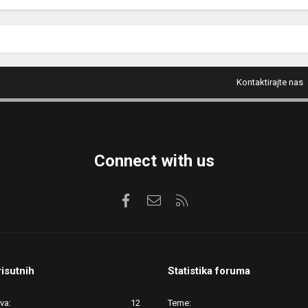
Kontaktirajte nas
Connect with us
Facebook
Kontaktirajte nas
RSS
risutnih
Statistika foruma
ova
12
Teme