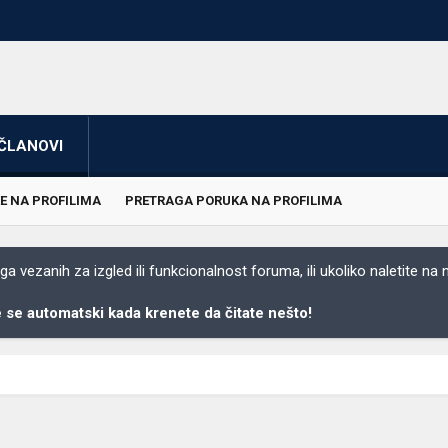
ČLANOVI
E NA PROFILIMA
PRETRAGA PORUKA NA PROFILIMA
 vezanih za izgled ili funkcionalnost foruma, ili ukoliko naletite na
se automatski kada krenete da čitate nešto!