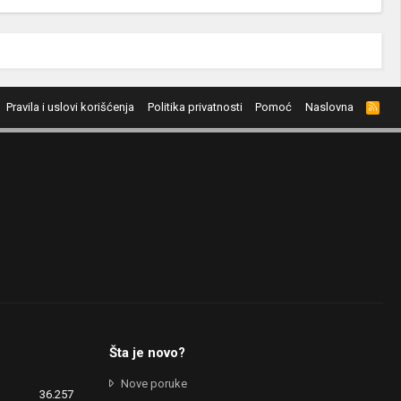
Pravila i uslovi korišćenja
Politika privatnosti
Pomoć
Naslovna
R
S
S
Šta je novo?
Nove poruke
36.257