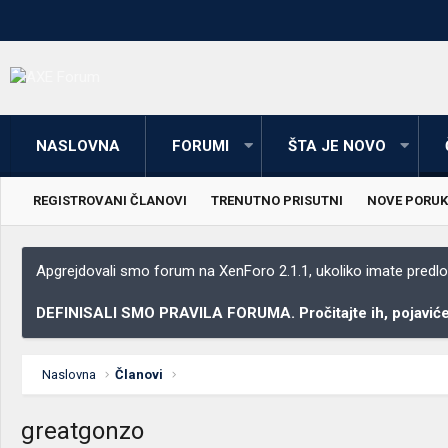
NASLOVNA
FORUMI
ŠTA JE NOVO
REGISTROVANI ČLANOVI
TRENUTNO PRISUTNI
NOVE PORUK
Apgrejdovali smo forum na XenForo 2.1.1, ukoliko imate predloga
DEFINISALI SMO PRAVILA FORUMA. Pročitajte ih, pojaviće 
Naslovna
Članovi
greatgonzo