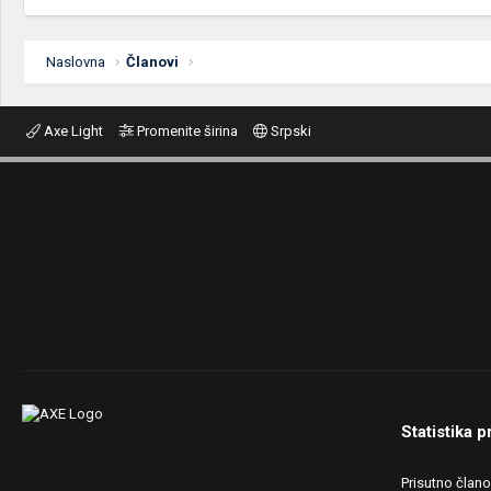
Naslovna
Članovi
Axe Light
Promenite širina
Srpski
Statistika p
Prisutno član