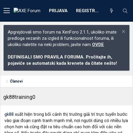
PRIJAVA
REGISTRACIJA
Apgrejdovali smo forum na XenForo 2.1.1, ukoliko imate
predloga vezanih za izgled ili funkcionalnost foruma, ili
ukoliko naletite na neki problem, javite nam
OVDE
DEFINISALI SMO PRAVILA FORUMA. Pročitajte ih,
pojaviće se automatski kada krenete da čitate nešto!
Članovi
gk88training0
gk88
xuất hiện trong bối cảnh thị trường giải trí trực tuyến bước
vào giai đoạn cạnh tranh mạnh mẽ, nơi người dùng có nhiều lựa
chọn hơn và cũng đặt ra tiêu chuẩn cao hơn đối với các nền