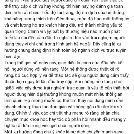
tảng số. Nếu trước đây người dùng chỉ quan tâm đến việc có
thể truy cập dịch vụ hay không, thì hiện nay họ đánh giá toàn
diện hơn rất nhiều. Tốc độ tải trang, độ ổn định của hệ thống,
khả năng tương thích trên điện thoại, mức độ bảo mật thông tin
và chất lượng hỗ trợ khách hàng đều trở thành những yếu tố
quan trọng. Chính vì vậy, bất kỳ thương hiệu nào muốn phát
triển lâu dài đều cần đầu tư nghiêm túc vào trải nghiệm người
dùng thay vì chỉ chú trọng hình ảnh bề ngoài. Đây cũng là xu
hướng chung đang định hình toàn bộ ngành dịch vụ trực tuyến
hiện đại.
Trong thế giới số ngày nay, giao diện là cánh cửa đầu tiên kết
nối người dùng với nền tảng. Một hệ thống được thiết kế rõ
ràng, bố cục hợp lý và dễ thao tác sẽ giúp người dùng cảm thấy
thuận tiện ngay từ lần đầu truy cập. Với những nền tảng như
gk88, việc xây dựng trải nghiệm trực quan là yếu tố cần thiết bởi
người dùng hiện đại thường không muốn mất nhiều thời gian
làm quen. Họ mong muốn có thể tìm thấy nội dung mình cần
nhanh chóng, thao tác đơn giản và không gặp rối rắm khi sử
dụng. Chính vì vậy, các chi tiết như menu rõ ràng, phân chia
chuyên mục khoa học hay tốc độ phản hồi nhanh đều mang ý
nghĩa rất lớn trong việc giữ chân người dùng.
Một xu hướng đáng chú ý khác là sự dịch chuyển mạnh sang