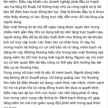
tìm kiếm. Điều này khiến các doanh nghiệp phải đầu tư mạnh
vào hạ tầng kỹ thuật, hệ thống máy chủ và công nghệ xử lý dữ
liệu để đảm bảo hoạt động liên tục. Đây là khoản đầu tư ít được
nhìn thấy nhưng có tác động trực tiếp đến mức độ hài lòng của
người dùng.
Bảo mật thông tin là chủ đề ngày càng được quan tâm trong
nhiều năm gần đây. Khi sử dụng bất kỳ nền tảng trực tuyến nào,
người dùng đều để lại dữ liệu nhất định như thông tin tài khoản,
lịch sử truy cập hoặc các thao tác cá nhân hóa. Vì vậy, họ
mong muốn hệ thống có cơ chế bảo vệ rõ ràng, minh bạch và
đáng tin cậy. Những thương hiệu chú trọng bảo mật thường xây
dựng niềm tin tốt hơn trong mắt người dùng. Ngược lại, chỉ một
sự cố liên quan đến dữ liệu cũng có thể gây ảnh hưởng lâu dài
đến uy tín thương hiệu.
Song song với bảo mật là yếu tố minh bạch. Người dùng hiện
nay không dễ bị thuyết phục chỉ bằng quảng cáo. Họ thường
tìm hiểu kỹ điều khoản sử dụng, cách thức vận hành, chính sách
hỗ trợ và phản hồi từ cộng đồng trước khi đưa ra quyết định.
Điều này tạo áp lực tích cực buộc các nền tảng phải rõ ràng
hơn trong cách cung cấp thông tin. Minh bạch không chỉ giúp
tăng niềm tin mà còn giảm xung đột phát sinh trong quá trình