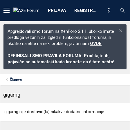
PRIJAVA
REGISTRACIJA
Apgrejdovali smo forum na XenForo 2.1.1, ukoliko imate
predloga vezanih za izgled ili funkcionalnost foruma, ili
ukoliko naletite na neki problem, javite nam
OVDE
DEFINISALI SMO PRAVILA FORUMA. Pročitajte ih,
pojaviće se automatski kada krenete da čitate nešto!
Članovi
gigamg
gigamg nije dostavio(la) nikakve dodatne informacije.