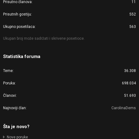
Prisutno članova
11
Prisutnih gostiju
552
Ukupno posetilaca
563
Ukupan broj može sadržati i skrivene posetioce.
Statistika foruma
Teme
36.308
Poruka
698.034
Članovi
51.693
Najnoviji član
CarolinaDems
Šta je novo?
Nove poruke