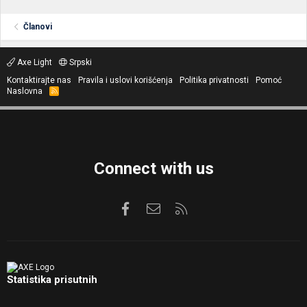
Članovi
Axe Light
Srpski
Kontaktirajte nas
Pravila i uslovi korišćenja
Politika privatnosti
Pomoć
Naslovna
R
S
S
Connect with us
Facebook
Kontaktirajte nas
RSS
Statistika prisutnih