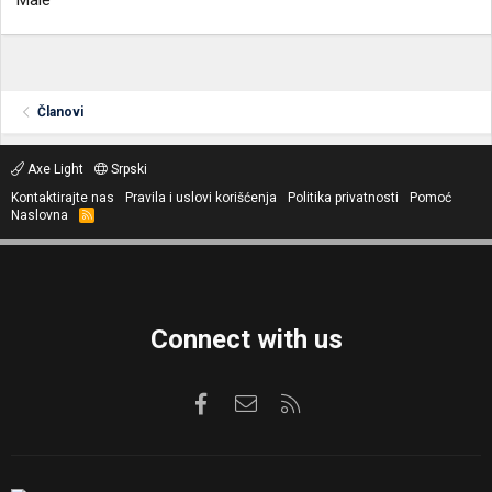
Male
Članovi
Axe Light
Srpski
Kontaktirajte nas
Pravila i uslovi korišćenja
Politika privatnosti
Pomoć
Naslovna
R
S
S
Connect with us
Facebook
Kontaktirajte nas
RSS