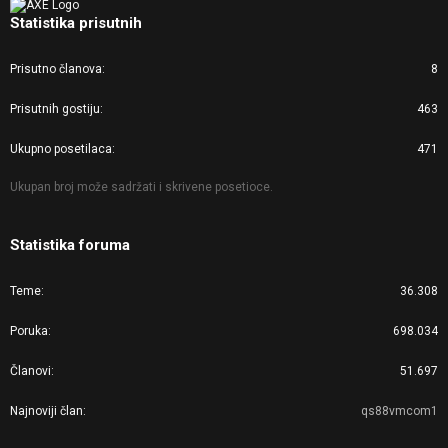
Statistika prisutnih
Prisutno članova
8
Prisutnih gostiju
463
Ukupno posetilaca
471
Ukupan broj može sadržati i skrivene posetioce.
Statistika foruma
Teme
36.308
Poruka
698.034
Članovi
51.697
Najnoviji član
qs88vmcom1