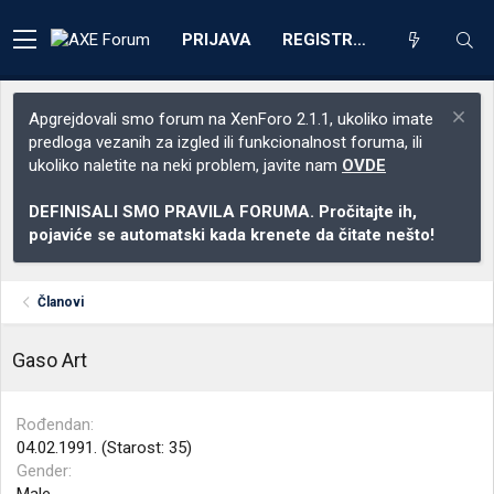
PRIJAVA
REGISTRACIJA
Apgrejdovali smo forum na XenForo 2.1.1, ukoliko imate
predloga vezanih za izgled ili funkcionalnost foruma, ili
ukoliko naletite na neki problem, javite nam
OVDE
DEFINISALI SMO PRAVILA FORUMA. Pročitajte ih,
pojaviće se automatski kada krenete da čitate nešto!
Članovi
Gaso Art
Rođendan
04.02.1991. (Starost: 35)
Gender