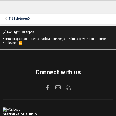
f168slotcom0
Axe Light
Srpski
Kontaktirajte nas
Pravila i uslovi korišćenja
Politika privatnosti
Pomoć
Naslovna
R
S
S
Connect with us
Facebook
Kontaktirajte nas
RSS
Statistika prisutnih