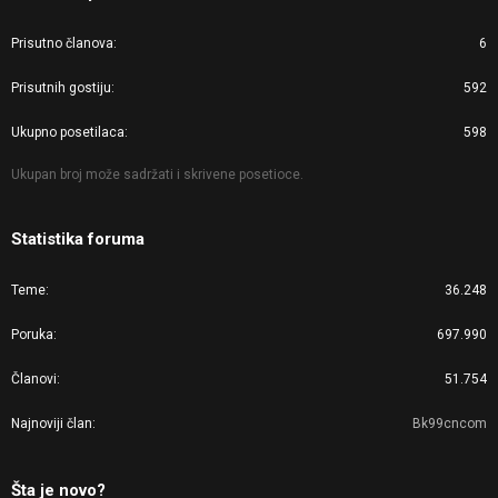
Prisutno članova
6
Prisutnih gostiju
592
Ukupno posetilaca
598
Ukupan broj može sadržati i skrivene posetioce.
Statistika foruma
Teme
36.248
Poruka
697.990
Članovi
51.754
Najnoviji član
Bk99cncom
Šta je novo?