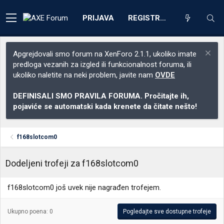
PRIJAVA
REGISTRACIJA
Apgrejdovali smo forum na XenForo 2.1.1, ukoliko imate
predloga vezanih za izgled ili funkcionalnost foruma, ili
ukoliko naletite na neki problem, javite nam
OVDE
DEFINISALI SMO PRAVILA FORUMA. Pročitajte ih,
pojaviće se automatski kada krenete da čitate nešto!
f168slotcom0
Dodeljeni trofeji za f168slotcom0
f168slotcom0 još uvek nije nagrađen trofejem.
Ukupno poena: 0
Pogledajte sve dostupne trofeje