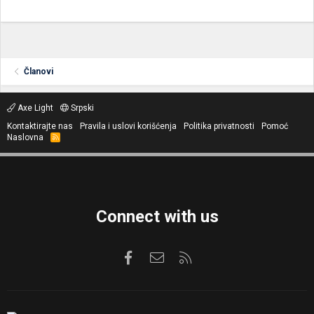
Članovi
Axe Light
Srpski
Kontaktirajte nas
Pravila i uslovi korišćenja
Politika privatnosti
Pomoć
Naslovna
R
S
S
Connect with us
Facebook
Kontaktirajte nas
RSS