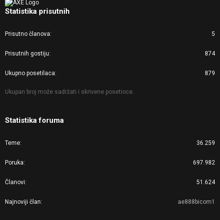
Statistika prisutnih
Prisutno članova
5
Prisutnih gostiju
874
Ukupno posetilaca
879
Ukupan broj može sadržati i skrivene posetioce.
Statistika foruma
Teme
36.259
Poruka
697.982
Članovi
51.624
Najnoviji član
ae888bicom1