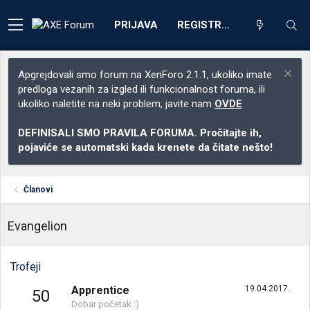
PRIJAVA
REGISTRACIJA
Apgrejdovali smo forum na XenForo 2.1.1, ukoliko imate
predloga vezanih za izgled ili funkcionalnost foruma, ili
ukoliko naletite na neki problem, javite nam
OVDE
DEFINISALI SMO PRAVILA FORUMA. Pročitajte ih,
pojaviće se automatski kada krenete da čitate nešto!
Članovi
Evangelion
Trofeji
Apprentice
19.04.2017.
50
Dobar početak :)