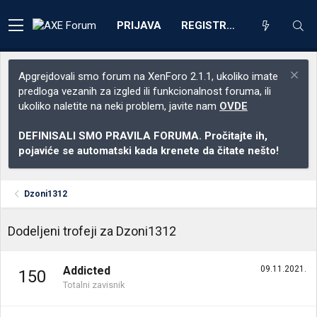
PRIJAVA
REGISTRACIJA
Apgrejdovali smo forum na XenForo 2.1.1, ukoliko imate
predloga vezanih za izgled ili funkcionalnost foruma, ili
ukoliko naletite na neki problem, javite nam
OVDE
DEFINISALI SMO PRAVILA FORUMA. Pročitajte ih,
pojaviće se automatski kada krenete da čitate nešto!
Dzoni1312
Dodeljeni trofeji za Dzoni1312
Addicted
09.11.2021.
150
Totalni zavisnik