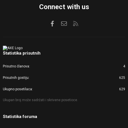
Connect with us
Facebook
Kontaktirajte nas
RSS
Statistika prisutnih
Prisutno članova
4
Prisutnih gostiju
625
Ukupno posetilaca
629
Ukupan broj može sadržati i skrivene posetioce.
Statistika foruma