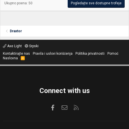
Ukupno poena: 50
Pogledajte sve dostupne trofeje
Draxtor
Axe Light
Srpski
Kontaktirajte nas
Pravila i uslovi korišćenja
Politika privatnosti
Pomoć
Naslovna
R
S
S
Connect with us
Facebook
Kontaktirajte nas
RSS