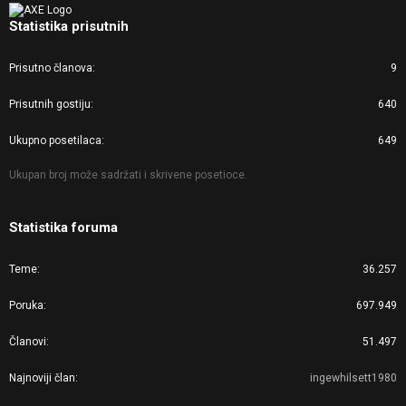
Statistika prisutnih
Prisutno članova
9
Prisutnih gostiju
640
Ukupno posetilaca
649
Ukupan broj može sadržati i skrivene posetioce.
Statistika foruma
Teme
36.257
Poruka
697.949
Članovi
51.497
Najnoviji član
ingewhilsett1980