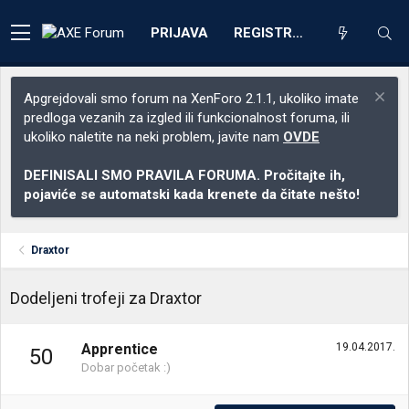
PRIJAVA
REGISTRACIJA
Apgrejdovali smo forum na XenForo 2.1.1, ukoliko imate
predloga vezanih za izgled ili funkcionalnost foruma, ili
ukoliko naletite na neki problem, javite nam
OVDE
DEFINISALI SMO PRAVILA FORUMA. Pročitajte ih,
pojaviće se automatski kada krenete da čitate nešto!
Draxtor
Dodeljeni trofeji za Draxtor
Apprentice
19.04.2017.
50
Dobar početak :)