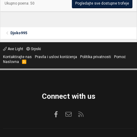
Ukupno poena: 50
Pogledajte sve dostupne trofeje
Djoko995
Axe Light
Srpski
Kontaktirajte nas
Pravila i uslovi korišćenja
Politika privatnosti
Pomoć
Naslovna
R
S
S
Connect with us
Facebook
Kontaktirajte nas
RSS