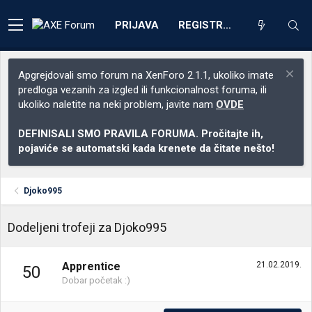
PRIJAVA
REGISTRACIJA
Apgrejdovali smo forum na XenForo 2.1.1, ukoliko imate
predloga vezanih za izgled ili funkcionalnost foruma, ili
ukoliko naletite na neki problem, javite nam
OVDE
DEFINISALI SMO PRAVILA FORUMA. Pročitajte ih,
pojaviće se automatski kada krenete da čitate nešto!
Djoko995
Dodeljeni trofeji za Djoko995
Apprentice
21.02.2019.
50
Dobar početak :)