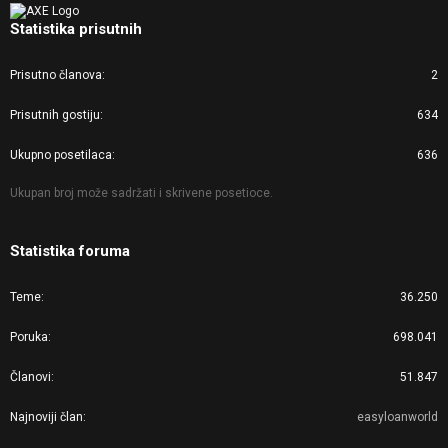
Statistika prisutnih
Prisutno članova
2
Prisutnih gostiju
634
Ukupno posetilaca
636
Ukupan broj može sadržati i skrivene posetioce.
Statistika foruma
Teme
36.250
Poruka
698.041
Članovi
51.847
Najnoviji član
easyloanworld