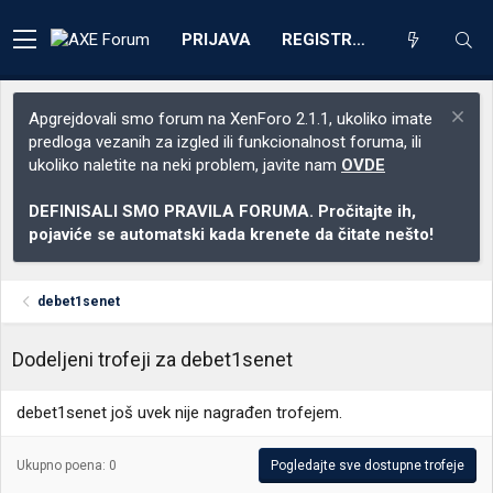
PRIJAVA
REGISTRACIJA
Apgrejdovali smo forum na XenForo 2.1.1, ukoliko imate
predloga vezanih za izgled ili funkcionalnost foruma, ili
ukoliko naletite na neki problem, javite nam
OVDE
DEFINISALI SMO PRAVILA FORUMA. Pročitajte ih,
pojaviće se automatski kada krenete da čitate nešto!
debet1senet
Dodeljeni trofeji za debet1senet
debet1senet još uvek nije nagrađen trofejem.
Ukupno poena: 0
Pogledajte sve dostupne trofeje