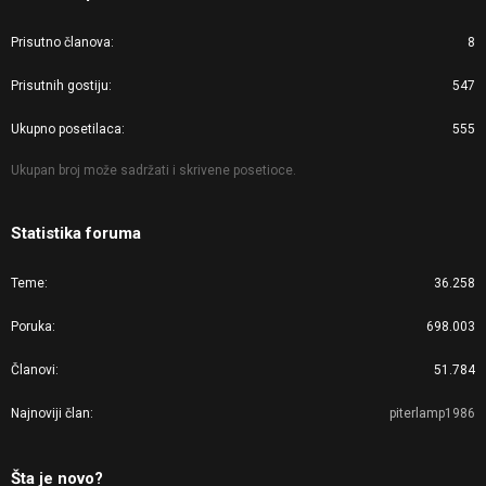
Prisutno članova
8
Prisutnih gostiju
547
Ukupno posetilaca
555
Ukupan broj može sadržati i skrivene posetioce.
Statistika foruma
Teme
36.258
Poruka
698.003
Članovi
51.784
Najnoviji član
piterlamp1986
Šta je novo?