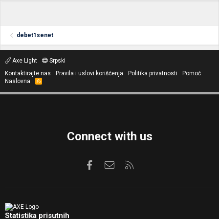
debet1senet
Axe Light
Srpski
Kontaktirajte nas
Pravila i uslovi korišćenja
Politika privatnosti
Pomoć
Naslovna
R
S
S
Connect with us
Facebook
Kontaktirajte nas
RSS
Statistika prisutnih