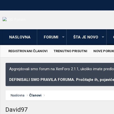
NASLOVNA
FORUMI
ŠTA JE NOVO
REGISTROVANI ČLANOVI
TRENUTNO PRISUTNI
NOVE PORUK
Apgrejdovali smo forum na XenForo 2.1.1, ukoliko imate predloga
DEFINISALI SMO PRAVILA FORUMA. Pročitajte ih, pojaviće 
Naslovna
Članovi
David97