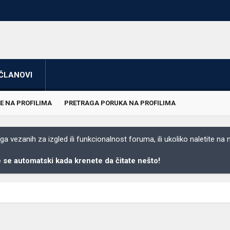
ČLANOVI
E NA PROFILIMA
PRETRAGA PORUKA NA PROFILIMA
 vezanih za izgled ili funkcionalnost foruma, ili ukoliko naletite na
se automatski kada krenete da čitate nešto!