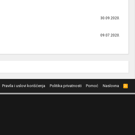
30.09.2020.
09.07.2020.
Pravila i uslovi korišćenja
Politika privatnosti
Pomoć
Naslovna
R
S
S