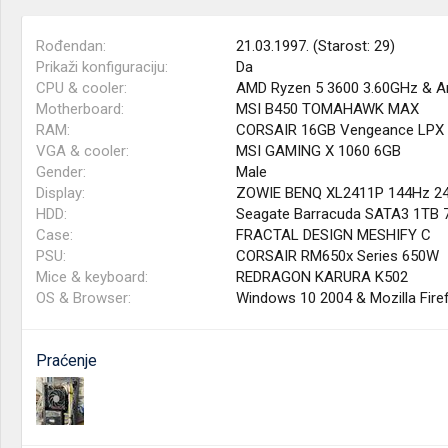
Rođendan
21.03.1997. (Starost: 29)
Prikaži konfiguraciju
Da
CPU & cooler
AMD Ryzen 5 3600 3.60GHz & Ar
Motherboard
MSI B450 TOMAHAWK MAX
RAM
CORSAIR 16GB Vengeance LPX
VGA & cooler
MSI GAMING X 1060 6GB
Gender
Male
Display
ZOWIE BENQ XL2411P 144Hz 24 
HDD
Seagate Barracuda SATA3 1TB
Case
FRACTAL DESIGN MESHIFY C
PSU
CORSAIR RM650x Series 650W
Mice & keyboard
REDRAGON KARURA K502
OS & Browser
Windows 10 2004 & Mozilla Fire
Praćenje