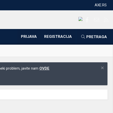
AXE.RS
Facebook
Kontakti
RS
PRIJAVA
REGISTRACIJA
PRETRAGA
 neki problem, javite nam
OVDE