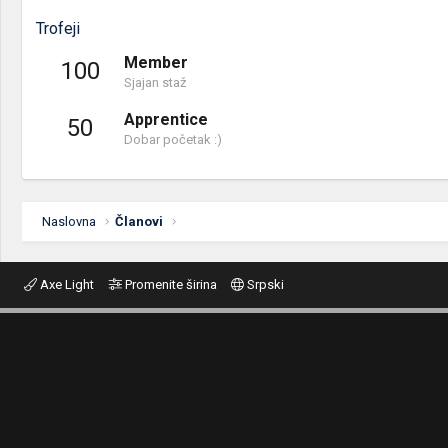
Trofeji
Member
100
Sjajan staž
Apprentice
50
Dobar početak :)
Naslovna
Članovi
Axe Light
Promenite širina
Srpski