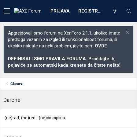
PRIJAVA
REGISTRACIJA
Apgrejdovali smo forum na XenForo 2.1.1, ukoliko imate
predloga vezanih za izgled ili funkcionalnost foruma, ili
ukoliko naletite na neki problem, javite nam
OVDE
DEFINISALI SMO PRAVILA FORUMA. Pročitajte ih,
pojaviće se automatski kada krenete da čitate nešto!
Članovi
Darche
(ne)rad, (ne)red i (ne)disciplina
Lokacija