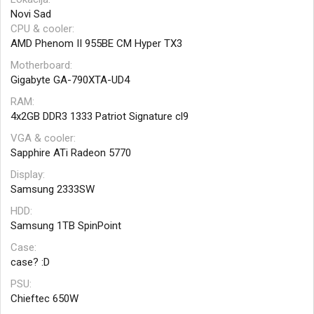
Novi Sad
CPU & cooler
AMD Phenom II 955BE CM Hyper TX3
Motherboard
Gigabyte GA-790XTA-UD4
RAM
4x2GB DDR3 1333 Patriot Signature cl9
VGA & cooler
Sapphire ATi Radeon 5770
Display
Samsung 2333SW
HDD
Samsung 1TB SpinPoint
Case
case? :D
PSU
Chieftec 650W