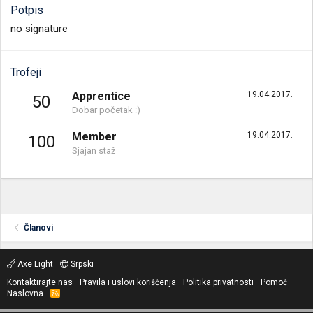
Potpis
no signature
Trofeji
Apprentice
19.04.2017.
50
Dobar početak :)
Member
19.04.2017.
100
Sjajan staž
Članovi
Axe Light
Srpski
Kontaktirajte nas
Pravila i uslovi korišćenja
Politika privatnosti
Pomoć
Naslovna
R
S
S