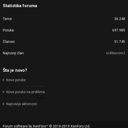
Statistika foruma
Teme
36.248
Poruka
697.985
Članovi
51.745
Najnoviji član
sc88ecom2
Šta je novo?
Nove poruke
Nove poruke na profilima
Najnovije aktivnosti
Forum software by XenForo™
© 2010-2019 XenForo Ltd.