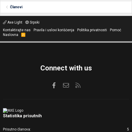
Članovi
Axe Light
Srpski
Kontaktirajte nas
Pravila i uslovi korišćenja
Politika privatnosti
Pomoć
Naslovna
R
S
S
Connect with us
Facebook
Kontaktirajte nas
RSS
Statistika prisutnih
Prisutno članova
5