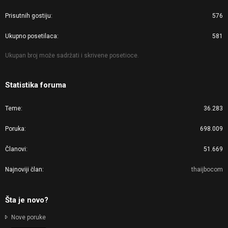
Prisutnih gostiju
576
Ukupno posetilaca
581
Ukupan broj može sadržati i skrivene posetioce.
Statistika foruma
Teme
36.283
Poruka
698.009
Članovi
51.669
Najnoviji član
thaijbocom
Šta je novo?
Nove poruke