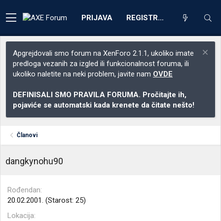
PRIJAVA
REGISTRACIJA
Apgrejdovali smo forum na XenForo 2.1.1, ukoliko imate
predloga vezanih za izgled ili funkcionalnost foruma, ili
ukoliko naletite na neki problem, javite nam
OVDE
DEFINISALI SMO PRAVILA FORUMA. Pročitajte ih,
pojaviće se automatski kada krenete da čitate nešto!
Članovi
dangkynohu90
Rođendan
20.02.2001. (Starost: 25)
Lokacija