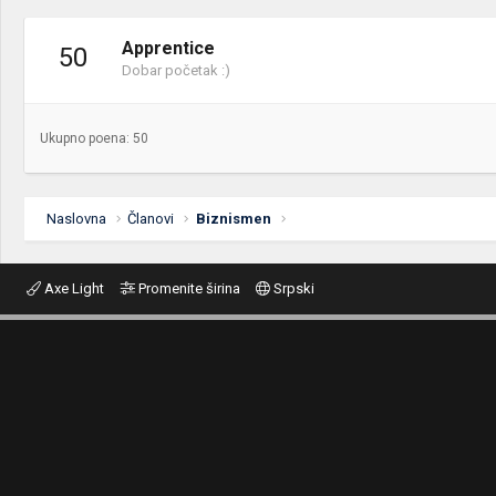
Apprentice
50
Dobar početak :)
Ukupno poena: 50
Naslovna
Članovi
Biznismen
Axe Light
Promenite širina
Srpski