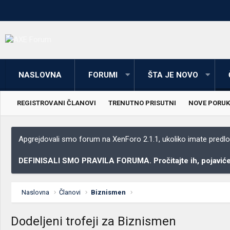
NASLOVNA
FORUMI
ŠTA JE NOVO
REGISTROVANI ČLANOVI
TRENUTNO PRISUTNI
NOVE PORUK
Apgrejdovali smo forum na XenForo 2.1.1, ukoliko imate predloga
DEFINISALI SMO PRAVILA FORUMA. Pročitajte ih, pojaviće 
Naslovna
Članovi
Biznismen
Dodeljeni trofeji za Biznismen