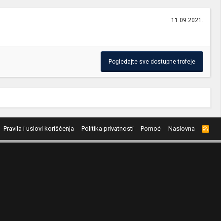
11.09.2021.
Pogledajte sve dostupne trofeje
Pravila i uslovi korišćenja
Politika privatnosti
Pomoć
Naslovna
R
S
S