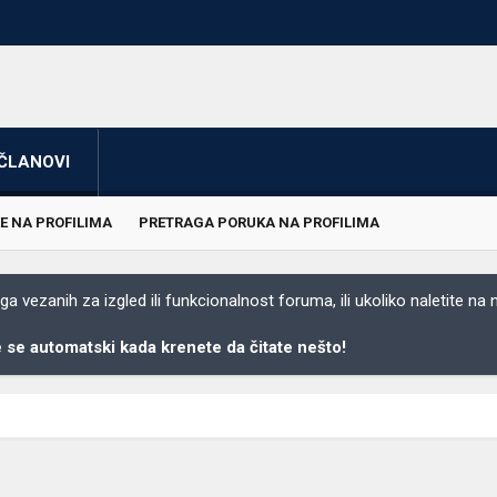
ČLANOVI
E NA PROFILIMA
PRETRAGA PORUKA NA PROFILIMA
 vezanih za izgled ili funkcionalnost foruma, ili ukoliko naletite na
se automatski kada krenete da čitate nešto!