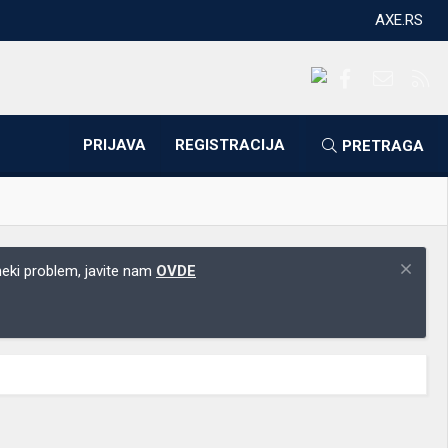
AXE.RS
Facebook
Kontakti
RS
PRIJAVA
REGISTRACIJA
PRETRAGA
 neki problem, javite nam
OVDE