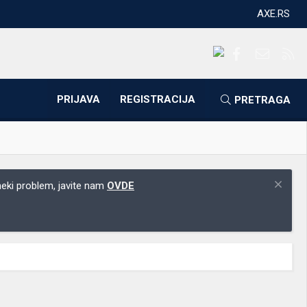
AXE.RS
Facebook
Kontakti
RS
PRIJAVA
REGISTRACIJA
PRETRAGA
 neki problem, javite nam
OVDE