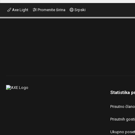
Axe Light
Promenite širina
Srpski
Statistika p
Prisutno član
Prisutnih gosti
Ukupno poset