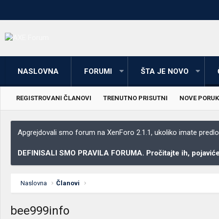
NASLOVNA
FORUMI
ŠTA JE NOVO
REGISTROVANI ČLANOVI
TRENUTNO PRISUTNI
NOVE PORUK
Apgrejdovali smo forum na XenForo 2.1.1, ukoliko imate predloga
DEFINISALI SMO PRAVILA FORUMA. Pročitajte ih, pojaviće 
Naslovna
Članovi
bee999info