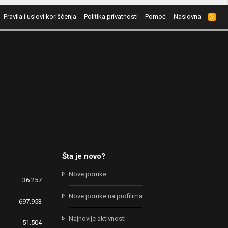
Pravila i uslovi korišćenja
Politika privatnosti
Pomoć
Naslovna
R
S
S
Šta je novo?
Nove poruke
36.257
Nove poruke na profilima
697.953
Najnovije aktivnosti
51.504