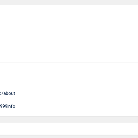
fo/about
999info