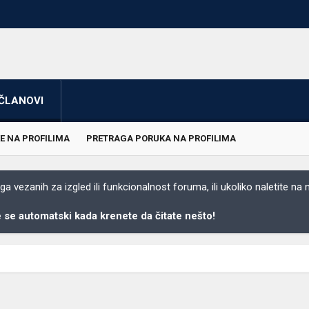
ČLANOVI
E NA PROFILIMA
PRETRAGA PORUKA NA PROFILIMA
 vezanih za izgled ili funkcionalnost foruma, ili ukoliko naletite na
se automatski kada krenete da čitate nešto!