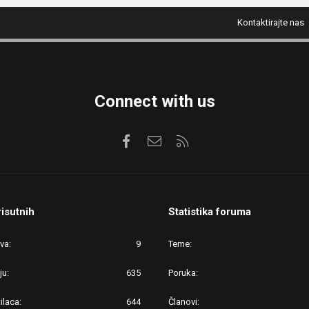
Kontaktirajte nas
Connect with us
Facebook
Kontaktirajte nas
RSS
risutnih
Statistika foruma
ova
9
Teme
ju
635
Poruka
ilaca
644
Članovi