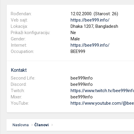
Rođendan
12.02.2000. (Starost: 26)
Veb sajt
https://bee999.info/
Lokacija
Dhaka 1207, Bangladesh
Prikaži konfiguraciju
Ne
Gender
Male
Internet
https://bee999.info/
Occupation
BEE999
Kontakt
Second Life
bee999info
Discord
bee999info
Twitch
https://www.twitch.tv/bee999in
Mixer
bee999info
YouTube
https://www.youtube.com/@bee
Naslovna
Članovi