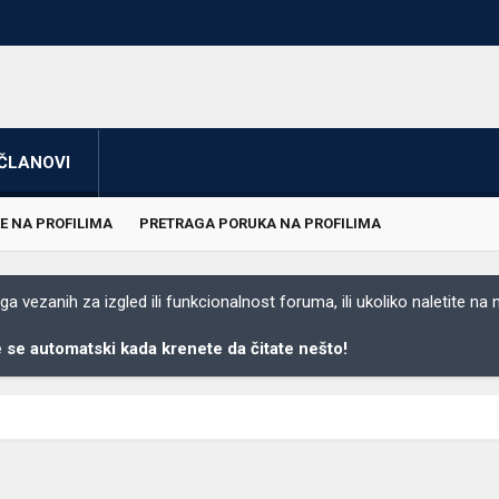
ČLANOVI
E NA PROFILIMA
PRETRAGA PORUKA NA PROFILIMA
 vezanih za izgled ili funkcionalnost foruma, ili ukoliko naletite na
se automatski kada krenete da čitate nešto!