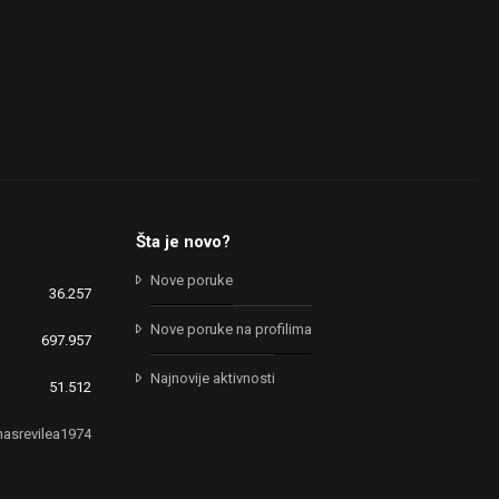
Šta je novo?
Nove poruke
36.257
Nove poruke na profilima
697.957
Najnovije aktivnosti
51.512
nasrevilea1974