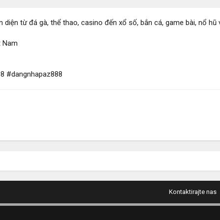
àn diện từ đá gà, thể thao, casino đến xổ số, bắn cá, game bài, nổ hũ 
ệt Nam
88 #dangnhapaz888
Kontaktirajte nas