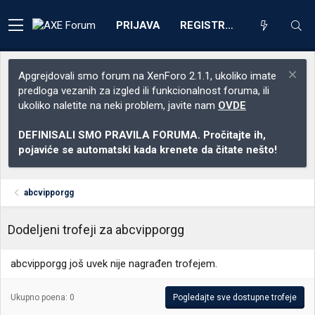
PRIJAVA
REGISTRACIJA
Apgrejdovali smo forum na XenForo 2.1.1, ukoliko imate
predloga vezanih za izgled ili funkcionalnost foruma, ili
ukoliko naletite na neki problem, javite nam
OVDE
DEFINISALI SMO PRAVILA FORUMA. Pročitajte ih,
pojaviće se automatski kada krenete da čitate nešto!
abcvipporgg
Dodeljeni trofeji za abcvipporgg
abcvipporgg još uvek nije nagrađen trofejem.
Ukupno poena: 0
Pogledajte sve dostupne trofeje