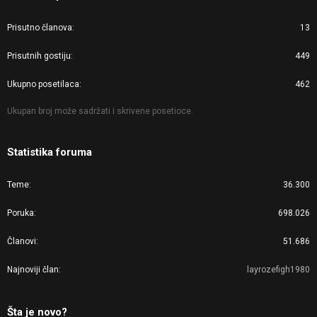
Prisutno članova
13
Prisutnih gostiju
449
Ukupno posetilaca
462
Ukupan broj može sadržati i skrivene posetioce.
Statistika foruma
Teme
36.300
Poruka
698.026
Članovi
51.686
Najnoviji član
layrozefigh1980
Šta je novo?