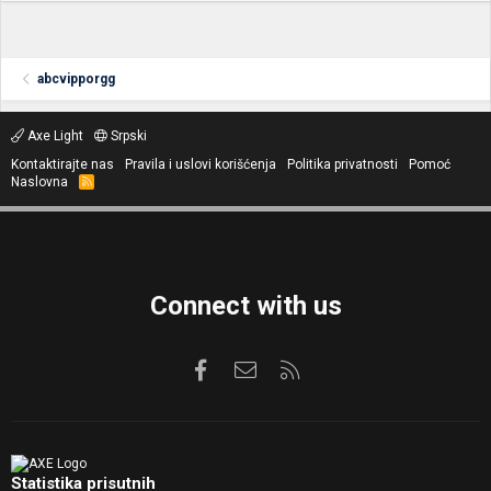
abcvipporgg
Axe Light
Srpski
Kontaktirajte nas
Pravila i uslovi korišćenja
Politika privatnosti
Pomoć
Naslovna
R
S
S
Connect with us
Facebook
Kontaktirajte nas
RSS
Statistika prisutnih