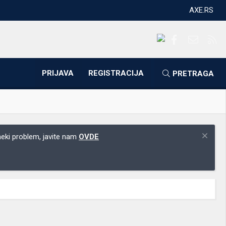
AXE.RS
Facebook
Kontakti
RS
PRIJAVA
REGISTRACIJA
PRETRAGA
 neki problem, javite nam
OVDE