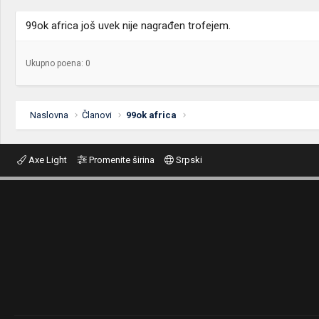
99ok africa još uvek nije nagrađen trofejem.
Ukupno poena: 0
Naslovna
Članovi
99ok africa
Axe Light
Promenite širina
Srpski