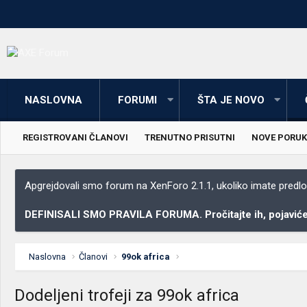
NASLOVNA
FORUMI
ŠTA JE NOVO
REGISTROVANI ČLANOVI
TRENUTNO PRISUTNI
NOVE PORUK
Apgrejdovali smo forum na XenForo 2.1.1, ukoliko imate predloga
DEFINISALI SMO PRAVILA FORUMA. Pročitajte ih, pojaviće 
Naslovna
Članovi
99ok africa
Dodeljeni trofeji za 99ok africa