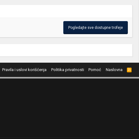
Pogledajte sve dostupne trofeje
Pravila i uslovi korišćenja
Politika privatnosti
Pomoć
Naslovna
R
S
S