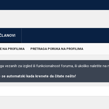
ČLANOVI
E NA PROFILIMA
PRETRAGA PORUKA NA PROFILIMA
 vezanih za izgled ili funkcionalnost foruma, ili ukoliko naletite na
se automatski kada krenete da čitate nešto!