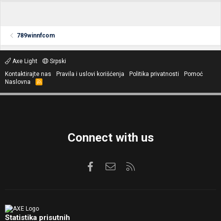
789winnfcom
Axe Light
Srpski
Kontaktirajte nas
Pravila i uslovi korišćenja
Politika privatnosti
Pomoć
Naslovna
R
S
S
Connect with us
Facebook
Kontaktirajte nas
RSS
Statistika prisutnih