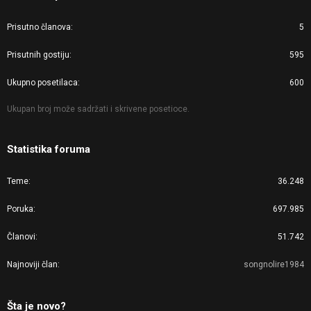
Prisutno članova
5
Prisutnih gostiju
595
Ukupno posetilaca
600
Ukupan broj može sadržati i skrivene posetioce.
Statistika foruma
Teme
36.248
Poruka
697.985
Članovi
51.742
Najnoviji član
songnolire1984
Šta je novo?