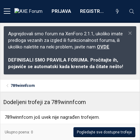
PRIJAVA
REGISTRACIJA
Apgrejdovali smo forum na XenForo 2.1.1, ukoliko imate
predloga vezanih za izgled ili funkcionalnost foruma, ili
ukoliko naletite na neki problem, javite nam
OVDE
DEFINISALI SMO PRAVILA FORUMA. Pročitajte ih,
pojaviće se automatski kada krenete da čitate nešto!
789winnfcom
Dodeljeni trofeji za 789winnfcom
789winnfcom još uvek nije nagrađen trofejem.
Ukupno poena: 0
Pogledajte sve dostupne trofeje