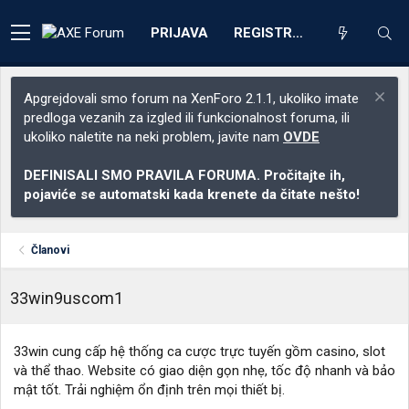
PRIJAVA
REGISTRACIJA
Apgrejdovali smo forum na XenForo 2.1.1, ukoliko imate
predloga vezanih za izgled ili funkcionalnost foruma, ili
ukoliko naletite na neki problem, javite nam
OVDE
DEFINISALI SMO PRAVILA FORUMA. Pročitajte ih,
pojaviće se automatski kada krenete da čitate nešto!
Članovi
33win9uscom1
33win cung cấp hệ thống ca cược trực tuyến gồm casino, slot
và thể thao. Website có giao diện gọn nhẹ, tốc độ nhanh và bảo
mật tốt. Trải nghiệm ổn định trên mọi thiết bị.