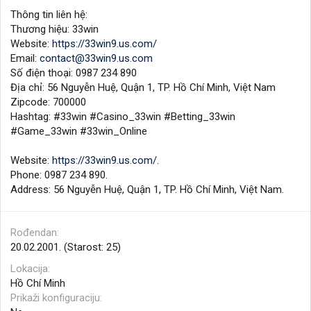
Thông tin liên hệ:
Thương hiệu: 33win
Website:
https://33win9.us.com/
Email:
contact@33win9.us.com
Số điện thoại: 0987 234 890
Địa chỉ: 56 Nguyễn Huệ, Quận 1, TP. Hồ Chí Minh, Việt Nam
Zipcode: 700000
Hashtag: #33win #Casino_33win #Betting_33win
#Game_33win #33win_Online
Website:
https://33win9.us.com/
.
Phone: 0987 234 890.
Address: 56 Nguyễn Huệ, Quận 1, TP. Hồ Chí Minh, Việt Nam.
Rođendan
20.02.2001. (Starost: 25)
Lokacija
Hồ Chí Minh
Prikaži konfiguraciju