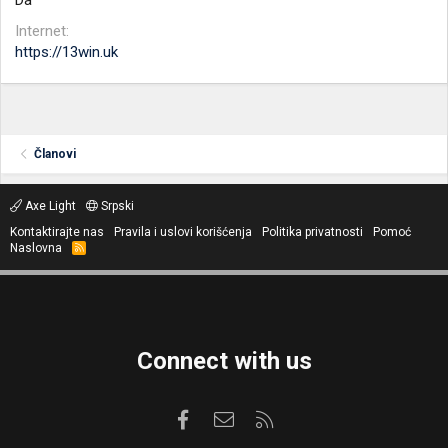
Da
Internet
https://13win.uk
Članovi
Axe Light
Srpski
Kontaktirajte nas
Pravila i uslovi korišćenja
Politika privatnosti
Pomoć
Naslovna
R
S
S
Connect with us
Facebook
Kontaktirajte nas
RSS