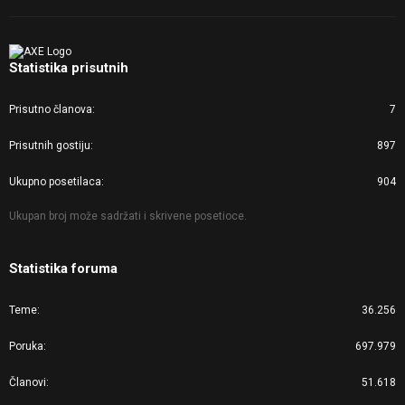
Statistika prisutnih
Prisutno članova
7
Prisutnih gostiju
897
Ukupno posetilaca
904
Ukupan broj može sadržati i skrivene posetioce.
Statistika foruma
Teme
36.256
Poruka
697.979
Članovi
51.618