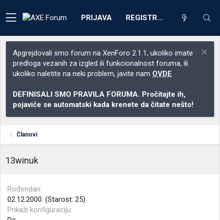
PRIJAVA
REGISTRACIJA
Apgrejdovali smo forum na XenForo 2.1.1, ukoliko imate
predloga vezanih za izgled ili funkcionalnost foruma, ili
ukoliko naletite na neki problem, javite nam
OVDE
DEFINISALI SMO PRAVILA FORUMA. Pročitajte ih,
pojaviće se automatski kada krenete da čitate nešto!
Članovi
13winuk
Rođendan
02.12.2000. (Starost: 25)
Prikaži konfiguraciju