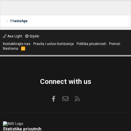
11winshpx
Axe Light
Srpski
Kontaktirajte nas
Pravila i uslovi korišćenja
Politika privatnosti
Pomoć
Naslovna
R
S
S
Connect with us
Facebook
Kontaktirajte nas
RSS
Statistika prisutnih