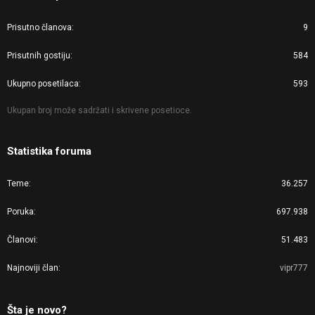
Prisutno članova
9
Prisutnih gostiju
584
Ukupno posetilaca
593
Ukupan broj može sadržati i skrivene posetioce.
Statistika foruma
Teme
36.257
Poruka
697.938
Članovi
51.483
Najnoviji član
vipr777
Šta je novo?