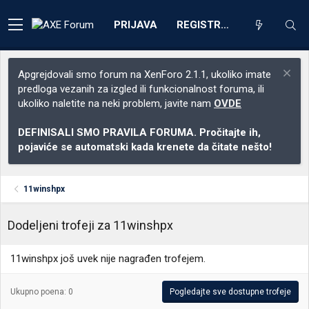
PRIJAVA
REGISTRACIJA
Apgrejdovali smo forum na XenForo 2.1.1, ukoliko imate
predloga vezanih za izgled ili funkcionalnost foruma, ili
ukoliko naletite na neki problem, javite nam
OVDE
DEFINISALI SMO PRAVILA FORUMA. Pročitajte ih,
pojaviće se automatski kada krenete da čitate nešto!
11winshpx
Dodeljeni trofeji za 11winshpx
11winshpx još uvek nije nagrađen trofejem.
Ukupno poena: 0
Pogledajte sve dostupne trofeje