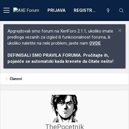
PRIJAVA
REGISTRACIJA
Apgrejdovali smo forum na XenForo 2.1.1, ukoliko imate
predloga vezanih za izgled ili funkcionalnost foruma, ili
ukoliko naletite na neki problem, javite nam
OVDE
DEFINISALI SMO PRAVILA FORUMA. Pročitajte ih,
pojaviće se automatski kada krenete da čitate nešto!
Članovi
ThePocetnik