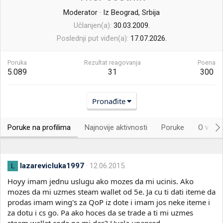
Moderator
·
Iz
Beograd, Srbija
Učlanjen(a)
30.03.2009.
Poslednji put viđen(a)
17.07.2026.
Poruka
Rezultat reagovanja
Poena
5.089
31
300
Pronađite
Poruke na profilima
Najnovije aktivnosti
Poruke
O vama.
lazarevicluka1997
12.06.2015.
L
Hoyy imam jednu uslugu ako mozes da mi ucinis. Ako
mozes da mi uzmes steam wallet od 5e. Ja cu ti dati iteme da
prodas imam wing's za QoP iz dote i imam jos neke iteme i
za dotu i cs go. Pa ako hoces da se trade a ti mi uzmes