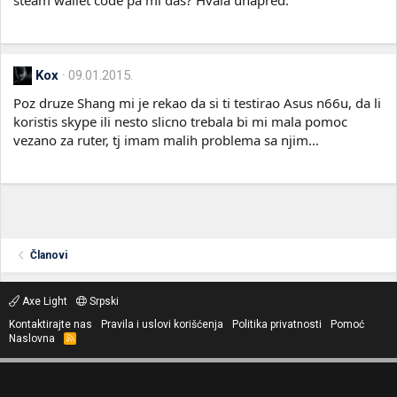
steam wallet code pa mi das? Hvala unapred.
Kox
09.01.2015.
Poz druze Shang mi je rekao da si ti testirao Asus n66u, da li
koristis skype ili nesto slicno trebala bi mi mala pomoc
vezano za ruter, tj imam malih problema sa njim...
Članovi
Axe Light
Srpski
Kontaktirajte nas
Pravila i uslovi korišćenja
Politika privatnosti
Pomoć
Naslovna
R
S
S