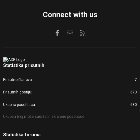
Connect with us
Facebook
Kontaktirajte nas
RSS
Statistika prisutnih
Prisutno članova
7
Prisutnih gostiju
673
Ukupno posetilaca
680
Ukupan broj može sadržati i skrivene posetioce.
Statistika foruma