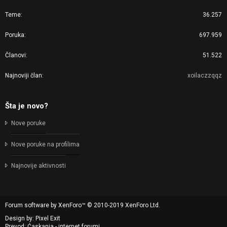
Teme
36.257
Poruka
697.959
Članovi
51.522
Najnoviji član
xoilaczzqqz
Šta je novo?
Nove poruke
Nove poruke na profilima
Najnovije aktivnosti
Forum software by XenForo™
© 2010-2019 XenForo Ltd.
Design by:
Pixel Exit
Prevod: Ćaskanja - internet forumi