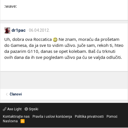
:wave:
dr1pac
06.04.2012.
Uh, dobra ova Roccatica
Ne znam, moraću da prošetam
do Gamesa, da ja sve to vidim uživo. Juče sam, rekoh ti, hteo
da pazarim G110, danas se opet kolebam. Baš ću trknuti
ovih dana da ih sve pogledam uživo pa ću se valjda odlučiti.
Članovi
Axe Light
Srpski
Kontaktirajte nas
Pravila i uslovi korišćenja
Politika privatnosti
Pomoć
Naslovna
R
S