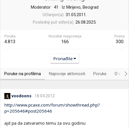
Moderator
·
41
·
Iz
Mirijevo, Beograd
Učlanjen(a)
31.05.2011.
Poslednji put viđen(a)
26.08.2025.
Poruka
Rezultat reagovanja
Poena
4.813
166
300
Pronađite
Poruke na profilima
Najnovije aktivnosti
Poruke
O vama.
voodoons
18.04.2012.
http://www.pcaxe.com/forum/showthread.php?
p=205646#post205646
ajd pa da zatvaramo temu za ovu godinu