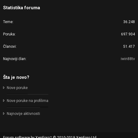
Statistika foruma
Teme
36.248
Poruka
697.904
Članovi
51.417
Najnoviji član
iwin88tv
Šta je novo?
Nove poruke
Nove poruke na profilima
Najnovije aktivnosti
Forum software by XenForo™
© 2010-2019 XenForo Ltd.