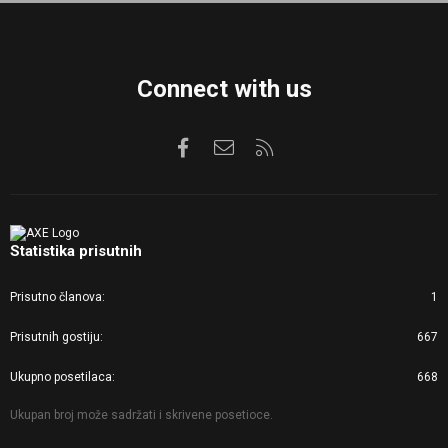
S
Connect with us
Facebook
Kontaktirajte nas
RSS
Statistika prisutnih
Prisutno članova
1
Prisutnih gostiju
667
Ukupno posetilaca
668
Ukupan broj može sadržati i skrivene posetioce.