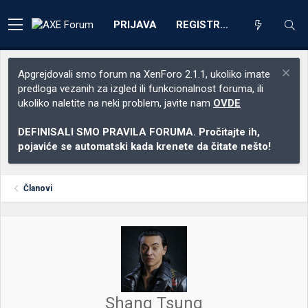
PRIJAVA
REGISTRACIJA
Apgrejdovali smo forum na XenForo 2.1.1, ukoliko imate
predloga vezanih za izgled ili funkcionalnost foruma, ili
ukoliko naletite na neki problem, javite nam
OVDE
DEFINISALI SMO PRAVILA FORUMA. Pročitajte ih,
pojaviće se automatski kada krenete da čitate nešto!
Članovi
Shang Tsung