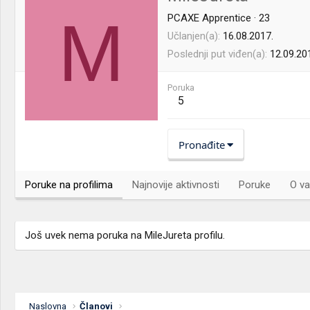
M
PCAXE Apprentice
·
23
Učlanjen(a)
16.08.2017.
Poslednji put viđen(a)
12.09.20
Poruka
5
Pronađite
Poruke na profilima
Najnovije aktivnosti
Poruke
O va
Još uvek nema poruka na MileJureta profilu.
Naslovna
Članovi