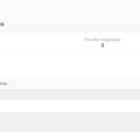
18.
Rezultat reagovanja
0
ma...