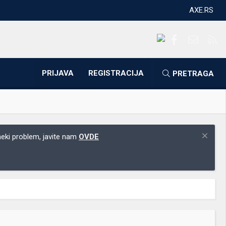
AXE.RS
Facebook
Kontakti
RS
PRIJAVA
REGISTRACIJA
PRETRAGA
 neki problem, javite nam
OVDE