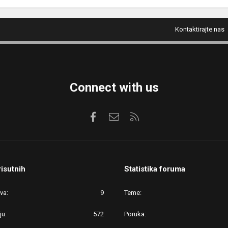
Kontaktirajte nas
Connect with us
Facebook
Kontaktirajte nas
RSS
risutnih
Statistika foruma
ova
9
Teme
ju
572
Poruka