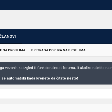
ČLANOVI
E NA PROFILIMA
PRETRAGA PORUKA NA PROFILIMA
 vezanih za izgled ili funkcionalnost foruma, ili ukoliko naletite na
se automatski kada krenete da čitate nešto!