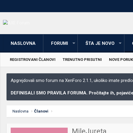
NASLOVNA
FORUMI
ŠTA JE NOVO
REGISTROVANI ČLANOVI
TRENUTNO PRISUTNI
NOVE PORUK
Apgrejdovali smo forum na XenForo 2.1.1, ukoliko imate predloga
DEFINISALI SMO PRAVILA FORUMA. Pročitajte ih, pojaviće 
Naslovna
Članovi
MileJureta