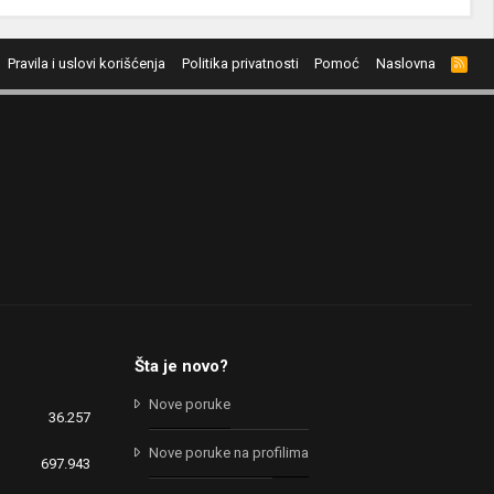
Pravila i uslovi korišćenja
Politika privatnosti
Pomoć
Naslovna
R
S
S
Šta je novo?
Nove poruke
36.257
Nove poruke na profilima
697.943