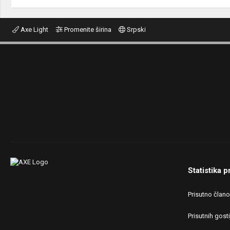
Axe Light
Promenite širina
Srpski
Statistika p
Prisutno član
Prisutnih gosti