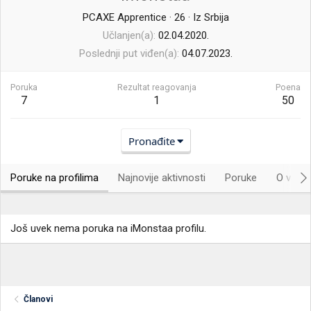
PCAXE Apprentice
·
26
·
Iz
Srbija
Učlanjen(a)
02.04.2020.
Poslednji put viđen(a)
04.07.2023.
Poruka
Rezultat reagovanja
Poena
7
1
50
Pronađite
Poruke na profilima
Najnovije aktivnosti
Poruke
O vama.
Još uvek nema poruka na iMonstaa profilu.
Članovi