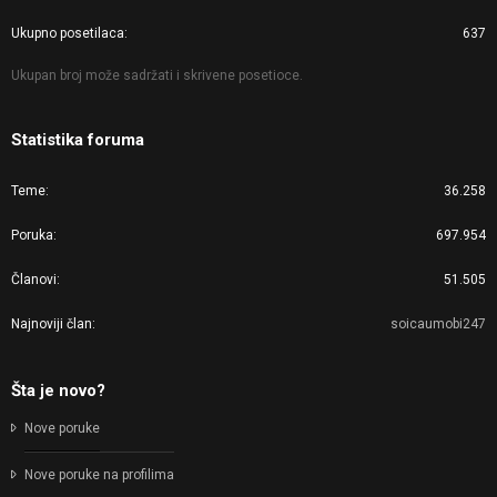
Ukupno posetilaca
637
Ukupan broj može sadržati i skrivene posetioce.
Statistika foruma
Teme
36.258
Poruka
697.954
Članovi
51.505
Najnoviji član
soicaumobi247
Šta je novo?
Nove poruke
Nove poruke na profilima