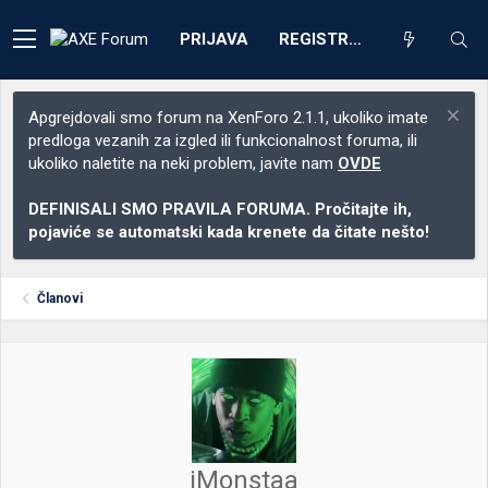
PRIJAVA
REGISTRACIJA
Apgrejdovali smo forum na XenForo 2.1.1, ukoliko imate
predloga vezanih za izgled ili funkcionalnost foruma, ili
ukoliko naletite na neki problem, javite nam
OVDE
DEFINISALI SMO PRAVILA FORUMA. Pročitajte ih,
pojaviće se automatski kada krenete da čitate nešto!
Članovi
iMonstaa