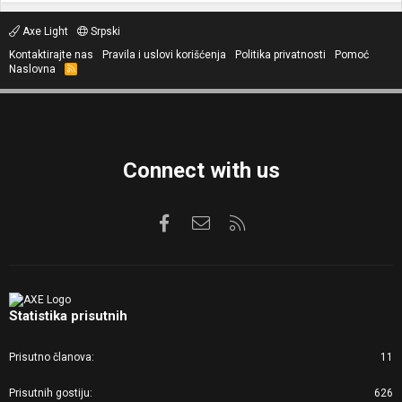
Axe Light
Srpski
Kontaktirajte nas
Pravila i uslovi korišćenja
Politika privatnosti
Pomoć
Naslovna
R
S
S
Connect with us
Facebook
Kontaktirajte nas
RSS
Statistika prisutnih
Prisutno članova
11
Prisutnih gostiju
626