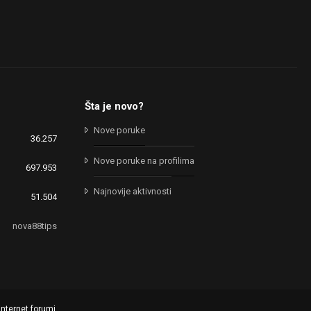
Šta je novo?
Nove poruke
36.257
Nove poruke na profilima
697.953
Najnovije aktivnosti
51.504
nova88tips
internet forumi