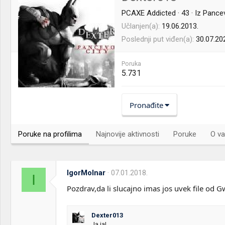
PCAXE Addicted
·
43
·
Iz
Pancev
Učlanjen(a)
19.06.2013.
Poslednji put viđen(a)
30.07.20
Poruka
5.731
Pronađite
Poruke na profilima
Najnovije aktivnosti
Poruke
O va
IgorMolnar
07.01.2018.
I
Pozdrav,da li slucajno imas jos uvek file od 
Dexter013
Ja ja!