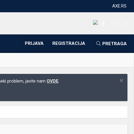
AXE.RS
Facebook
Kontakti
RS
PRIJAVA
REGISTRACIJA
PRETRAGA
 neki problem, javite nam
OVDE