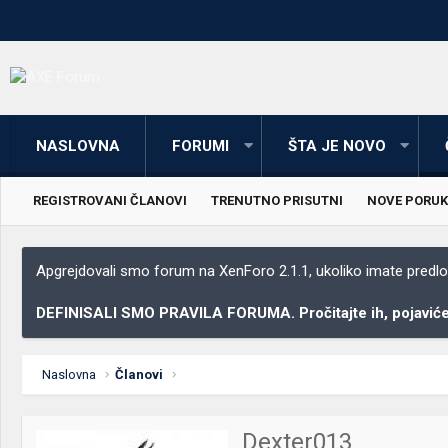
NASLOVNA
FORUMI
ŠTA JE NOVO
REGISTROVANI ČLANOVI
TRENUTNO PRISUTNI
NOVE PORUK
Apgrejdovali smo forum na XenForo 2.1.1, ukoliko imate predloga
DEFINISALI SMO PRAVILA FORUMA. Pročitajte ih, pojaviće 
Naslovna
Članovi
Dexter013