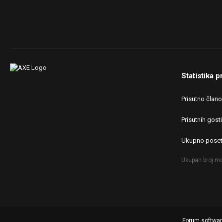
Statistika p
Prisutno član
Prisutnih gosti
Ukupno poset
Ukupan broj mo
Forum softwa