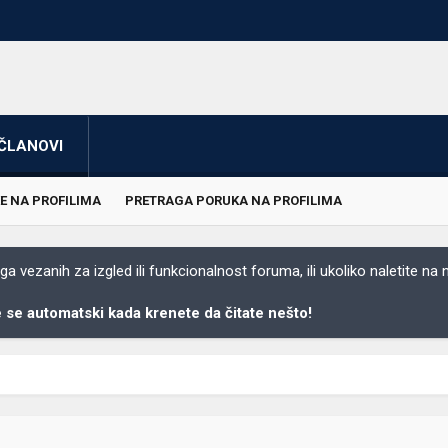
ČLANOVI
E NA PROFILIMA
PRETRAGA PORUKA NA PROFILIMA
 vezanih za izgled ili funkcionalnost foruma, ili ukoliko naletite na
se automatski kada krenete da čitate nešto!