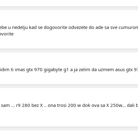
e u nedelju kad se dogovorite odvezete do ade sa sve cumurom i 
ovorite
dim ti imas gtx 970 gigabyte g1 a ja zelim da uzmem asus gtx 970
m ... r9 280 bez X .. ona trosi 200 w dok ova sa X 250w... dali bi 