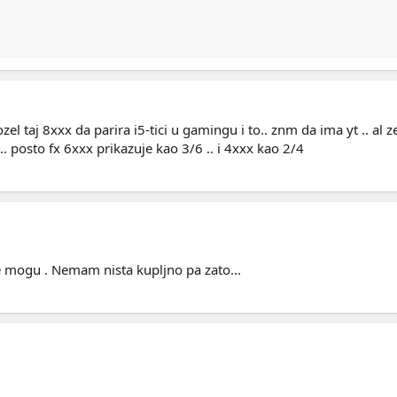
ozel taj 8xxx da parira i5-tici u gamingu i to.. znm da ima yt .. al 
 ... posto fx 6xxx prikazuje kao 3/6 .. i 4xxx kao 2/4
 mogu . Nemam nista kupljno pa zato...