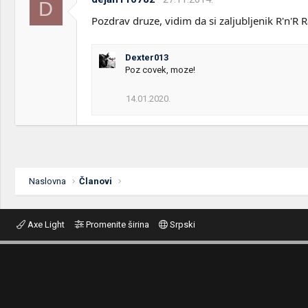
D
Pozdrav druze, vidim da si zaljubljenik R'n'R
Dexter013
Poz covek, moze!
14.01.2020.
Naslovna
Članovi
Axe Light
Promenite širina
Srpski