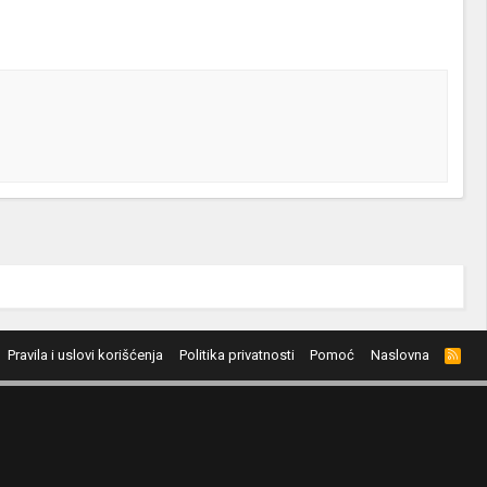
Pravila i uslovi korišćenja
Politika privatnosti
Pomoć
Naslovna
R
S
S