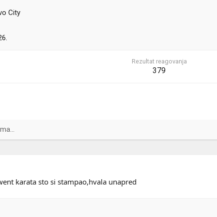
o City
26.
Rezultat reagovanja
379
ma...
Gwent karata sto si stampao,hvala unapred