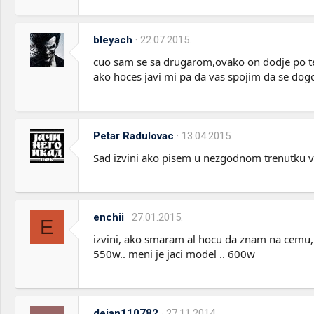
bleyach
22.07.2015.
cuo sam se sa drugarom,ovako on dodje po teb
ako hoces javi mi pa da vas spojim da se dog
Petar Radulovac
13.04.2015.
Sad izvini ako pisem u nezgodnom trenutku vi
enchii
27.01.2015.
E
izvini, ako smaram al hocu da znam na cemu, sa
550w.. meni je jaci model .. 600w
dejan110782
27.11.2014.