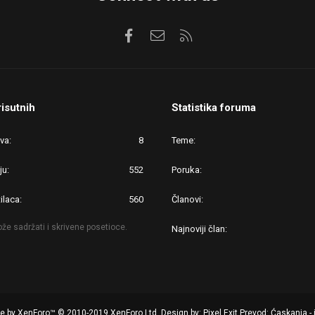
Facebook
Kontaktirajte nas
RSS
risutnih
Statistika foruma
ova
8
Teme
ju
552
Poruka
ilaca
560
Članovi
že sadržati i skrivene posetioce.
Najnoviji član
re by XenForo™
© 2010-2019 XenForo Ltd.
Design by:
Pixel Exit
Prevod: Ćaskanja - 