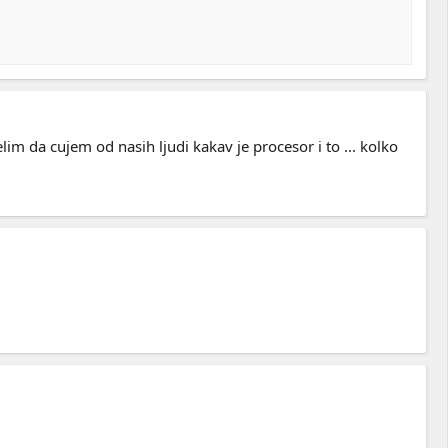
zelim da cujem od nasih ljudi kakav je procesor i to ... kolko