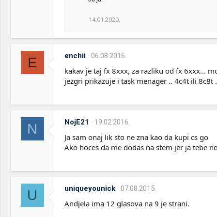
14.01.2020.
enchii
06.08.2016.
E
kakav je taj fx 8xxx, za razliku od fx 6xxx... m
jezgri prikazuje i task menager .. 4c4t ili 8c8t
NojE21
19.02.2016.
N
Ja sam onaj lik sto ne zna kao da kupi cs go
Ako hoces da me dodas na stem jer ja tebe ne
uniqueyounick
07.08.2015.
U
Andjela ima 12 glasova na 9 je strani.