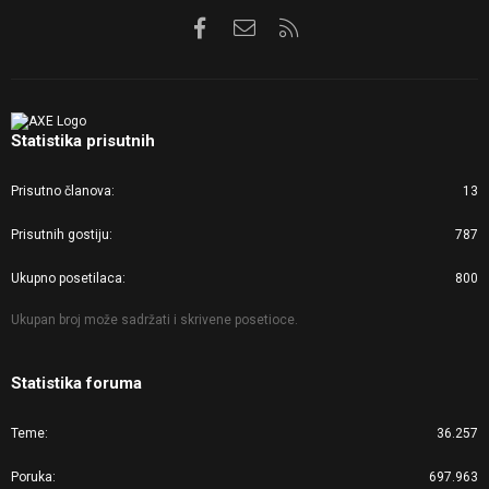
Facebook
Kontaktirajte nas
RSS
Statistika prisutnih
Prisutno članova
13
Prisutnih gostiju
787
Ukupno posetilaca
800
Ukupan broj može sadržati i skrivene posetioce.
Statistika foruma
Teme
36.257
Poruka
697.963