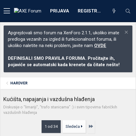
PRIJAVA
REGISTRACIJA
Apgrejdovali smo forum na XenForo 2.1.1, ukoliko imate
predloga vezanih za izgled ili funkcionalnost foruma, ili
ukoliko naletite na neki problem, javite nam
OVDE
DEFINISALI SMO PRAVILA FORUMA. Pročitajte ih,
pojaviće se automatski kada krenete da čitate nešto!
HARDVER
Kućišta, napajanja i vazdušna hlađenja
Diskusije o "limariji", "trafo stanicama" :) i svim tipovima fabričkih
vazdušnih hlađenja
Poslednja
1 od 34
Sledeća