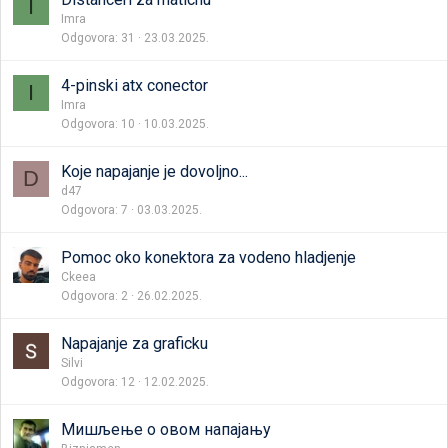
I
Imra
Odgovora
31
23.03.2025.
4-pinski atx conector
I
Imra
Odgovora
10
10.03.2025.
Koje napajanje je dovoljno...
D
d47
Odgovora
7
03.03.2025.
Pomoc oko konektora za vodeno hladjenje
Ckeea
Odgovora
2
26.02.2025.
Napajanje za graficku
Silvi
Odgovora
12
12.02.2025.
Мишљење о овом напајању