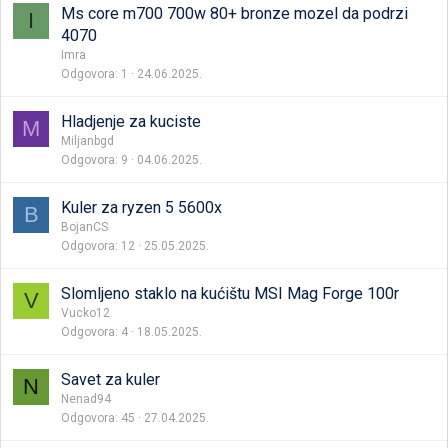
Ms core m700 700w 80+ bronze mozel da podrzi
I
4070
Imra
Odgovora
1
24.06.2025.
Hladjenje za kuciste
M
Miljanbgd
Odgovora
9
04.06.2025.
Kuler za ryzen 5 5600x
B
BojanCS
Odgovora
12
25.05.2025.
Slomljeno staklo na kućištu MSI Mag Forge 100r
V
Vucko12
Odgovora
4
18.05.2025.
Savet za kuler
N
Nenad94
Odgovora
45
27.04.2025.