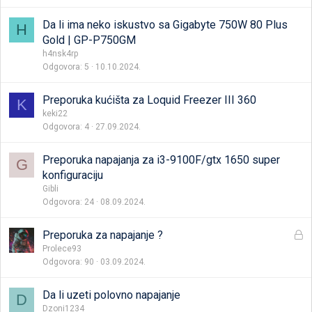
Da li ima neko iskustvo sa Gigabyte 750W 80 Plus
H
Gold | GP-P750GM
h4nsk4rp
Odgovora
5
10.10.2024.
Preporuka kućišta za Loquid Freezer III 360
K
keki22
Odgovora
4
27.09.2024.
Preporuka napajanja za i3-9100F/gtx 1650 super
G
konfiguraciju
Gibli
Odgovora
24
08.09.2024.
Z
Preporuka za napajanje ?
a
Prolece93
Odgovora
90
03.09.2024.
t
v
o
Da li uzeti polovno napajanje
D
r
Dzoni1234