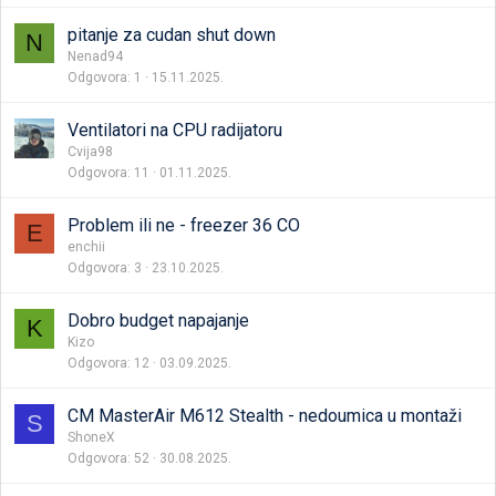
pitanje za cudan shut down
N
Nenad94
Odgovora
1
15.11.2025.
Ventilatori na CPU radijatoru
Cvija98
Odgovora
11
01.11.2025.
Problem ili ne - freezer 36 CO
E
enchii
Odgovora
3
23.10.2025.
Dobro budget napajanje
K
Kizo
Odgovora
12
03.09.2025.
CM MasterAir M612 Stealth - nedoumica u montaži
S
ShoneX
Odgovora
52
30.08.2025.