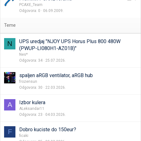
i
a
e
PCAXE_Team
v
Odgovora
0
06.09.2009.
t
p
a
v
l
o
j
r
i
e
v
UPS uredjaj "NJOY UPS Horus Plus 800 480W
N
n
a
(PWUP-LI080H1-AZ01B)"
a
Nes*
Odgovora
34
25.07.2026.
spaljen aRGB ventilator, aRGB hub
frozensun
Odgovora
30
22.03.2026.
Izbor kulera
A
ALeksandar11
Odgovora
23
04.03.2026.
Dobro kuciste do 150eur?
F
ficaki