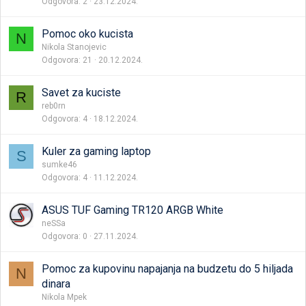
Odgovora
2
23.12.2024.
Pomoc oko kucista
N
Nikola Stanojevic
Odgovora
21
20.12.2024.
Savet za kuciste
R
reb0rn
Odgovora
4
18.12.2024.
Kuler za gaming laptop
S
sumke46
Odgovora
4
11.12.2024.
ASUS TUF Gaming TR120 ARGB White
neSSa
Odgovora
0
27.11.2024.
Pomoc za kupovinu napajanja na budzetu do 5 hiljada
N
dinara
Nikola Mpek