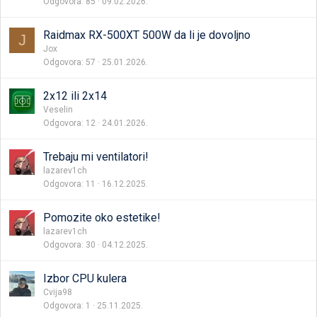
Odgovora
85
09.02.2026.
Raidmax RX-500XT 500W da li je dovoljno
J
Jox
Odgovora
57
25.01.2026.
2x12 ili 2x14
Veselin
Odgovora
12
24.01.2026.
Trebaju mi ventilatori!
lazarev1ch
Odgovora
11
16.12.2025.
Pomozite oko estetike!
lazarev1ch
Odgovora
30
04.12.2025.
Izbor CPU kulera
Cvija98
Odgovora
1
25.11.2025.