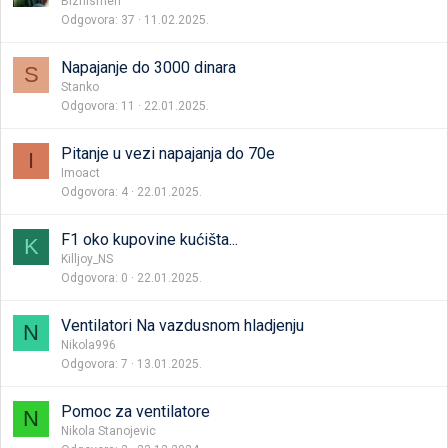
Biznismen
Odgovora
37
11.02.2025.
Napajanje do 3000 dinara
S
Stanko
Odgovora
11
22.01.2025.
Pitanje u vezi napajanja do 70e
I
Imoact
Odgovora
4
22.01.2025.
F1 oko kupovine kućišta...
K
Killjoy_NS
Odgovora
0
22.01.2025.
Ventilatori Na vazdusnom hladjenju
N
Nikola996
Odgovora
7
13.01.2025.
Pomoc za ventilatore
N
Nikola Stanojevic