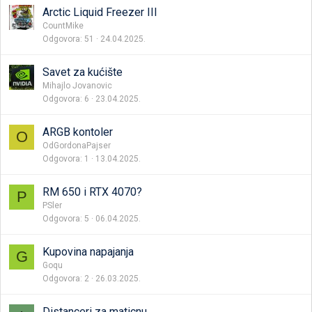
Arctic Liquid Freezer III
CountMike
Odgovora
51
24.04.2025.
Savet za kućište
Mihajlo Jovanovic
Odgovora
6
23.04.2025.
ARGB kontoler
O
OdGordonaPajser
Odgovora
1
13.04.2025.
RM 650 i RTX 4070?
P
PSler
Odgovora
5
06.04.2025.
Kupovina napajanja
G
Goqu
Odgovora
2
26.03.2025.
Distanceri za maticnu