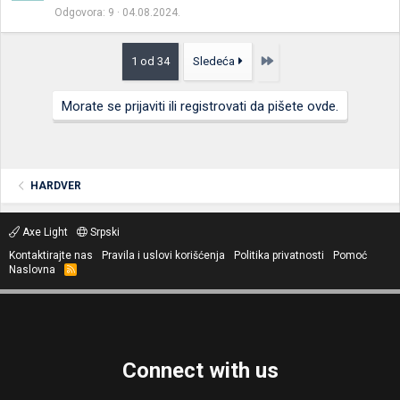
e
Odgovora
9
04.08.2024.
n
a
Poslednja
1 od 34
Sledeća
Morate se prijaviti ili registrovati da pišete ovde.
HARDVER
Axe Light
Srpski
Kontaktirajte nas
Pravila i uslovi korišćenja
Politika privatnosti
Pomoć
Naslovna
R
S
S
Connect with us