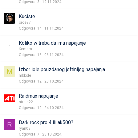
Odgovora
3
19.11.2024.
Kuciste
orce97
Odgovora
14
11.11.2024.
Koliko w treba da ima napajanje
Komam
Odgovora
16
06.11.2024.
Izbor iole pouzdanog jeftinijeg napajanja
M
mkkole
Odgovora
12
28.10.2024.
Raidmax napajanje
strale22
Odgovora
12
24.10.2024.
Dark rock pro 4 ili ak500?
R
ryan03
Odgovora
7
23.10.2024.