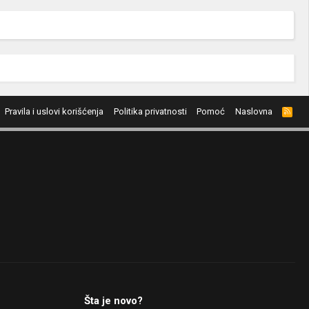
Pravila i uslovi korišćenja
Politika privatnosti
Pomoć
Naslovna
R
S
S
Šta je novo?