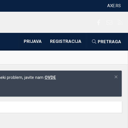
AXE.RS
Facebook
Kontakti
RS
PRIJAVA
REGISTRACIJA
PRETRAGA
 neki problem, javite nam
OVDE