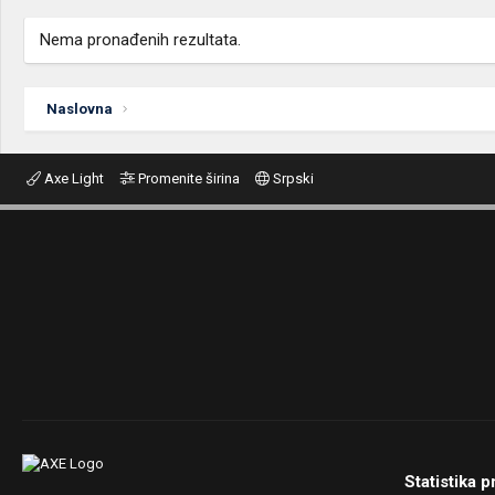
Nema pronađenih rezultata.
Naslovna
Axe Light
Promenite širina
Srpski
Statistika p