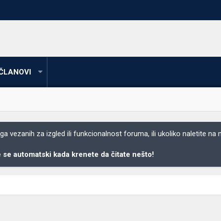
ČLANOVI
 vezanih za izgled ili funkcionalnost foruma, ili ukoliko naletite na
se automatski kada krenete da čitate nešto!