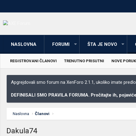
NASLOVNA
FORUMI
ŠTA JE NOVO
REGISTROVANI ČLANOVI
TRENUTNO PRISUTNI
NOVE PORUK
Apgrejdovali smo forum na XenForo 2.1.1, ukoliko imate predloga
DEFINISALI SMO PRAVILA FORUMA. Pročitajte ih, pojaviće 
Naslovna
Članovi
Dakula74