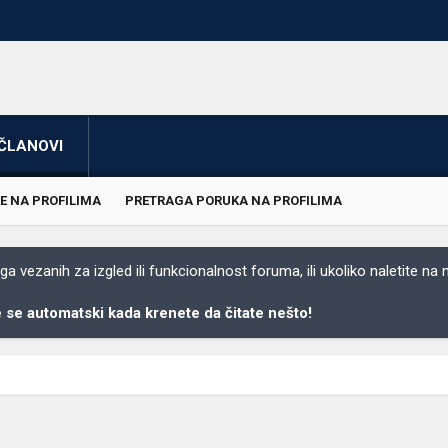
ČLANOVI
E NA PROFILIMA
PRETRAGA PORUKA NA PROFILIMA
 vezanih za izgled ili funkcionalnost foruma, ili ukoliko naletite na
se automatski kada krenete da čitate nešto!