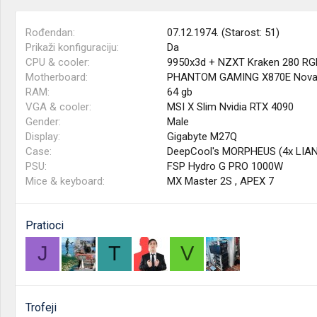
Rođendan
07.12.1974. (Starost: 51)
Prikaži konfiguraciju
Da
CPU & cooler
9950x3d + NZXT Kraken 280 RG
Motherboard
PHANTOM GAMING X870E Nova 
RAM
64 gb
VGA & cooler
MSI X Slim Nvidia RTX 4090
Gender
Male
Display
Gigabyte M27Q
Case
DeepCool's MORPHEUS (4x LIAN 
PSU
FSP Hydro G PRO 1000W
Mice & keyboard
MX Master 2S , APEX 7
Pratioci
J
T
V
Trofeji