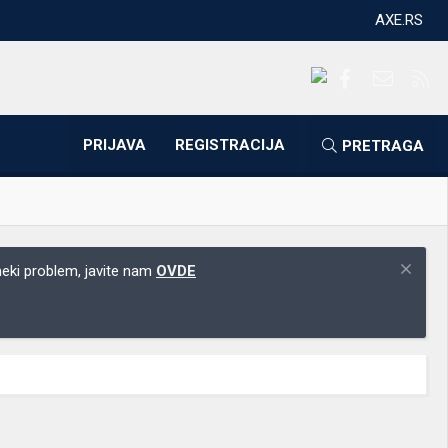
AXE.RS
Facebook
Kontakti
RS
PRIJAVA
REGISTRACIJA
PRETRAGA
 neki problem, javite nam
OVDE