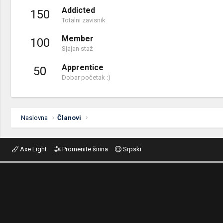
Addicted
150
Totalni zavisnik
Member
100
Sjajan staž
Apprentice
50
Dobar početak :)
Naslovna
Članovi
Axe Light
Promenite širina
Srpski